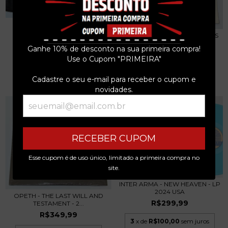
INTER ARMA - SULPHUR
ENGLISH - 2 LPS 201...
CHAPEL OF DISEASE - ECHOES
R$349,99
OF LIGHT - LP...
Ganhe 10% de desconto na sua primeira compra!
R$319,99
Use o Cupom "PRIMEIRA"
3
x de
R$116,66
sem juros
3
x de
R$106,66
sem juros
Cadastre o seu e-mail para receber o cupom e
novidades.
RECEBER CUPOM
Esse cupom é de uso único, limitado a primeira compra no
site.
INTER ARMA - NEW HEAVEN - LP
2024 USA
OPETH - THE LAST WILL AND
R$299,99
TESTAMENT - 2...
R$349,99
3
x de
R$100,00
sem juros