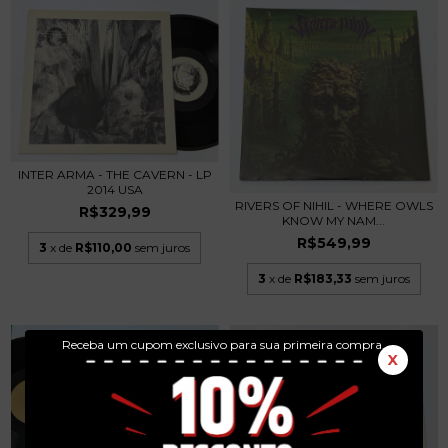
INTER ARMA - THE CAVERN - LP
2014 USA
RIVERS OF NIHIL - WHERE OWLS
R$329,99
KNOW MY NAM...
R$549,99
3
x de
R$110,00
sem juros
3
x de
R$183,33
sem juros
Receba um cupom exclusivo para sua primeira compra.
X