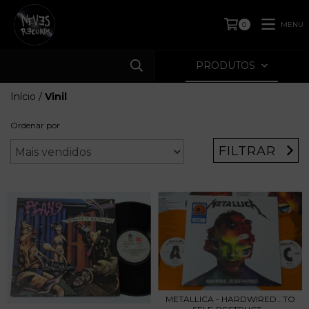
MENU
0
PRODUTOS
Início
/
Vinil
Ordenar por
FILTRAR
METALLICA - HARDWIRED...TO