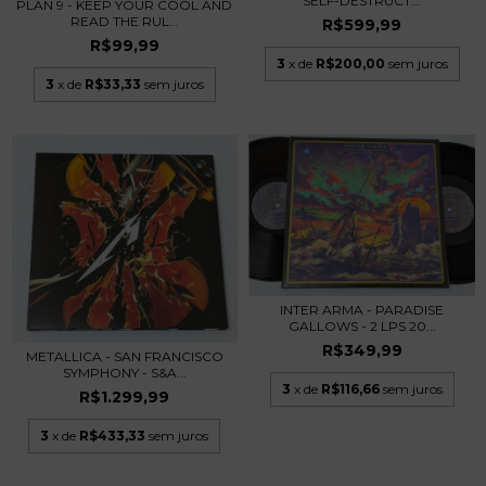
SELF-DESTRUCT...
PLAN 9 - KEEP YOUR COOL AND
READ THE RUL...
R$599,99
R$99,99
3
x de
R$200,00
sem juros
3
x de
R$33,33
sem juros
INTER ARMA - PARADISE
GALLOWS - 2 LPS 20...
R$349,99
METALLICA - SAN FRANCISCO
SYMPHONY - S&A...
3
x de
R$116,66
sem juros
R$1.299,99
3
x de
R$433,33
sem juros