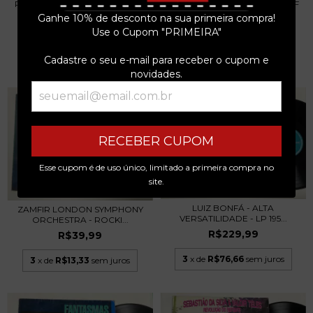
POCO - THE VERY BEST - 2 LPS
CHRIS DE BURGH - POWER OF
1975
TEN - LP 1992
Ganhe 10% de desconto na sua primeira compra!
R$79,99
R$49,99
Use o Cupom "PRIMEIRA"
3
x de
R$26,66
sem juros
3
x de
R$16,66
sem juros
Cadastre o seu e-mail para receber o cupom e
novidades.
RECEBER CUPOM
Esse cupom é de uso único, limitado a primeira compra no
site.
LUIZ BONFÁ - ALTA
ZAMFIR LONDON SYMPHONY
VERSATILIDADE - LP 195...
ORCHESTRA - ROCKI...
R$229,99
R$39,99
3
x de
R$76,66
sem juros
3
x de
R$13,33
sem juros