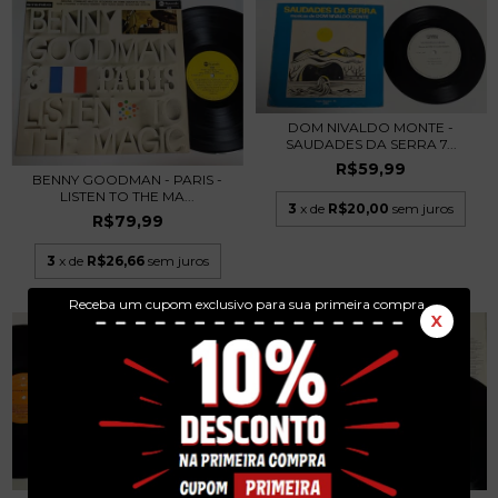
DOM NIVALDO MONTE -
SAUDADES DA SERRA 7...
R$59,99
BENNY GOODMAN - PARIS -
LISTEN TO THE MA...
3
x de
R$20,00
sem juros
R$79,99
3
x de
R$26,66
sem juros
Receba um cupom exclusivo para sua primeira compra.
X