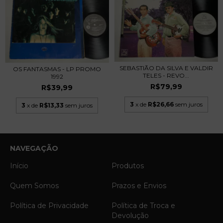
SEBASTIÃO DA SILVA E VALDIR
OS FANTASMAS - LP PROMO
TELES - REVO...
1992
R$79,99
R$39,99
3
x de
R$26,66
sem juros
3
x de
R$13,33
sem juros
NAVEGAÇÃO
Início
Produtos
Quem Somos
Prazos e Envios
Política de Privacidade
Política de Troca e
Devolução