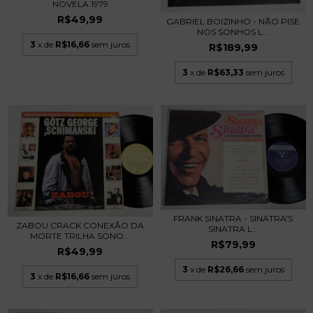
NOVELA 1979
R$49,99
GABRIEL BOIZINHO - NÃO PISE
NOS SONHOS L...
3
x de
R$16,66
sem juros
R$189,99
3
x de
R$63,33
sem juros
FRANK SINATRA - SINATRA'S
ZABOU CRACK CONEXÃO DA
SINATRA L...
MORTE TRILHA SONO...
R$79,99
R$49,99
3
x de
R$26,66
sem juros
3
x de
R$16,66
sem juros