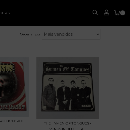
DERS
0
Ordenar por
ROCK 'N' ROLL
THE HYMEN OF TONGUES -
..
VENUS IN BLUE JEA...