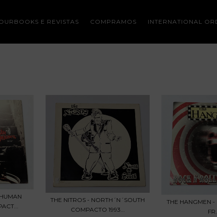
OURBOOKS E REVISTAS
COMPRAMOS
INTERNATIONAL OR
 HUMAN
THE NITROS - NORTH´N´SOUTH
THE HANGMEN - 
ACT...
COMPACTO 1993...
FR.