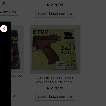
,99
R$99,99
33
sem juros
3
x de
R$33,33
sem juros
X
CKAROOS - LOS
CENOBITES - SECRETUM
YS C...
COMPACTO PICTURE 20...
,99
R$99,99
33
sem juros
3
x de
R$33,33
sem juros