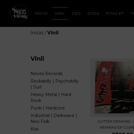
INÍCIO
VINIL
CDS
DVDS
FITAS K7
T
Início
Vinil
/
Vinil
Neves Records
Rockabilly | Psychobilly
| Surf
Heavy Metal | Hard
Rock
Punk | Hardcore
Industrial | Darkwave |
Neo Folk
GUTTER DEMONS -
REMAINS EP COMP
Kiss