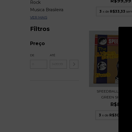
R$99,99
Rock
Musica Brasileira
3
x de
R$33,33
sem
VER MAIS
Filtros
Preço
DE
ATÉ
SPEEDBALL BABY -
GREEN SHUFFLE 
R$89,99
3
x de
R$30,00
sem