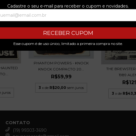
Cadastre o seu e-mail para receber o cupom e novidades.
RECEBER CUPOM
Esse cupom é de uso único, limitado a primeira compra no site.
PHANTOM POWERS - KNOCK
 HAUNTED
THE BREWSTE
KNOCK COMPACTO 20...
O...
1989 AL
R$59,99
R$12
3
x de
R$20,00
sem juros
 juros
3
x de
R$43,
CONTATO
(19) 99303-3690