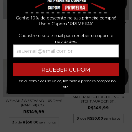
Ganhe 10% de desconto na sua primeira compra!
LUFTWAFFE / AWEN
COLD FUSION – 63 DAYS (PART
Use o Cupom "PRIMEIRA"
COMPACTO USA 2008
IV) COMPACTO...
R$149,99
R$149,99
Cadastre o seu e-mail para receber o cupom e
novidades.
3
x de
R$50,00
sem juros
3
x de
R$50,00
sem juros
RECEBER CUPOM
Esse cupom é de uso único, limitado a primeira compra no
site.
MATERIALSCHLACHT - VOLK
WEIHAN / WESTWIND – 63 DAYS
STEHT AUF DER ST...
(PART VI) CO...
R$149,99
R$149,99
3
x de
R$50,00
sem juros
3
x de
R$50,00
sem juros