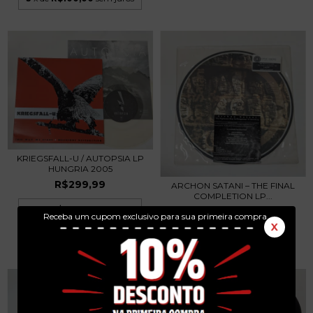
KRIEGSFALL-U / AUTOPSIA LP
HUNGRIA 2005
R$299,99
ARCHON SATANI – THE FINAL
COMPLETION LP...
3
x de
R$100,00
sem juros
R$199,99
Receba um cupom exclusivo para sua primeira compra.
X
3
x de
R$66,66
sem juros