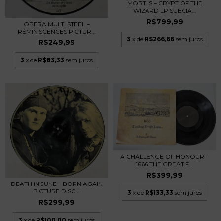
MORTIIS – CRYPT OF THE
WIZARD LP SUÉCIA...
R$799,99
OPERA MULTI STEEL –
RÉMINISCENCES PICTUR...
3
x de
R$266,66
sem juros
R$249,99
3
x de
R$83,33
sem juros
A CHALLENGE OF HONOUR –
1666 THE GREAT F...
R$399,99
DEATH IN JUNE – BORN AGAIN
PICTURE DISC...
3
x de
R$133,33
sem juros
R$299,99
3
x de
R$100,00
sem juros