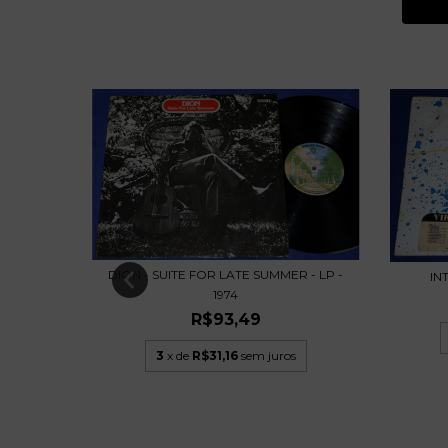
LEPER
DION - SUITE FOR LATE SUMMER - LP -
IN
1974
R$93,49
s
3
x de
R$31,16
sem juros