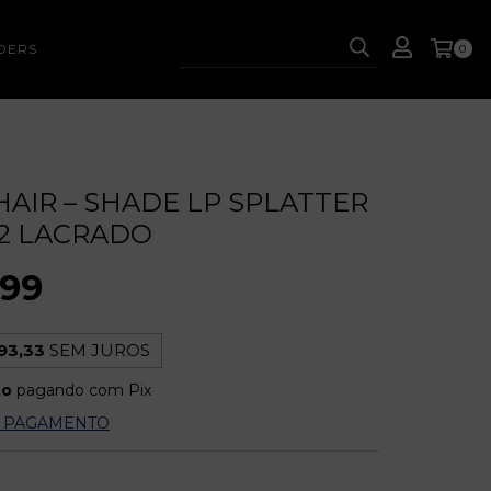
DERS
0
HAIR – SHADE LP SPLATTER
22 LACRADO
,99
93,33
SEM JUROS
to
pagando com Pix
E PAGAMENTO