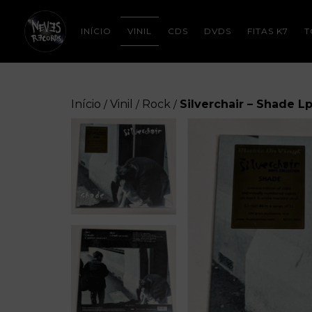
INÍCIO
VINIL
CDS
DVDS
FITAS K7
T
Início
Vinil
Rock
Silverchair – Shade L
/
/
/