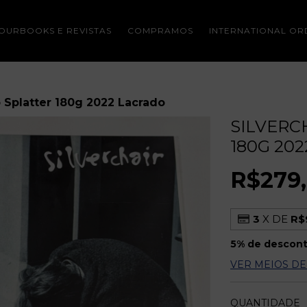
OURBOOKS E REVISTAS
COMPRAMOS
INTERNATIONAL OR
p Splatter 180g 2022 Lacrado
SILVERC
180G 20
R$279
3
X DE
R$
5% de descon
VER MEIOS D
QUANTIDADE