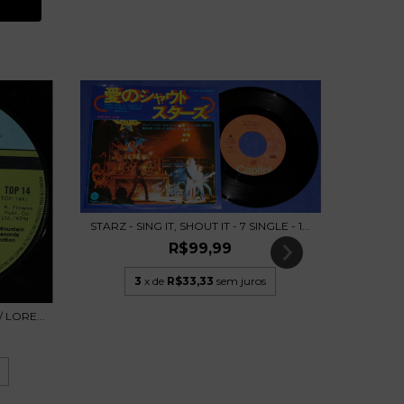
STARZ - SING IT, SHOUT IT - 7 SINGLE - 1...
R$99,99
DIO
3
x de
R$33,33
sem juros
 LORE...