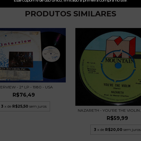
Esse cupom é de uso único, limitado a primeira compra no site.
PRODUTOS SIMILARES
TERVIEW - 2° LP - 1980 - USA
R$76,49
3
x de
R$25,50
sem juros
NAZARETH - YOU'RE THE VIOLIN /
R$59,99
3
x de
R$20,00
sem juros