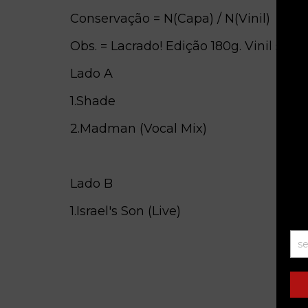
Conservação = N(Capa) / N(Vinil)
Obs. = Lacrado! Edição 180g. Vinil spla
Lado A
1.Shade
2.Madman (Vocal Mix)
Lado B
1.Israel's Son (Live)