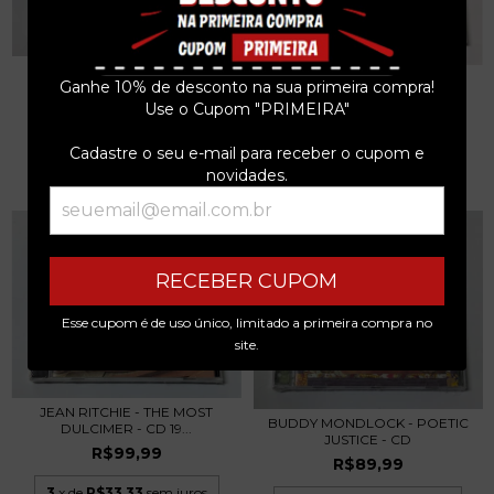
GRAND FUNK RAILROAD -
JACKSON C. FRANK - BLUES
Ganhe 10% de desconto na sua primeira compra!
CLOSER TO HOME - C...
RUN THE GAME 2...
Use o Cupom "PRIMEIRA"
R$79,99
R$129,99
3
x de
R$26,66
sem juros
Cadastre o seu e-mail para receber o cupom e
3
x de
R$43,33
sem juros
novidades.
RECEBER CUPOM
Esse cupom é de uso único, limitado a primeira compra no
site.
JEAN RITCHIE - THE MOST
BUDDY MONDLOCK - POETIC
DULCIMER - CD 19...
JUSTICE - CD
R$99,99
R$89,99
3
x de
R$33,33
sem juros