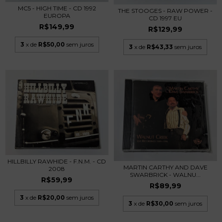
MC5 - HIGH TIME - CD 1992
THE STOOGES - RAW POWER -
EUROPA
CD 1997 EU
R$149,99
R$129,99
3
x de
R$50,00
sem juros
3
x de
R$43,33
sem juros
HILLBILLY RAWHIDE - F.N.M. - CD
MARTIN CARTHY AND DAVE
2008
SWARBRICK - WALNU...
R$59,99
R$89,99
3
x de
R$20,00
sem juros
3
x de
R$30,00
sem juros