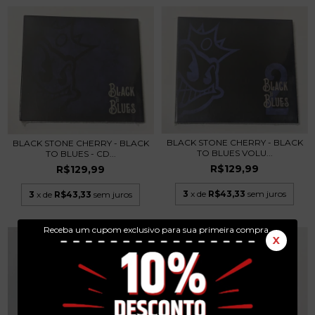
BLACK STONE CHERRY - BLACK
BLACK STONE CHERRY - BLACK
TO BLUES VOLU...
TO BLUES - CD...
R$129,99
R$129,99
3
x de
R$43,33
sem juros
3
x de
R$43,33
sem juros
Receba um cupom exclusivo para sua primeira compra.
X