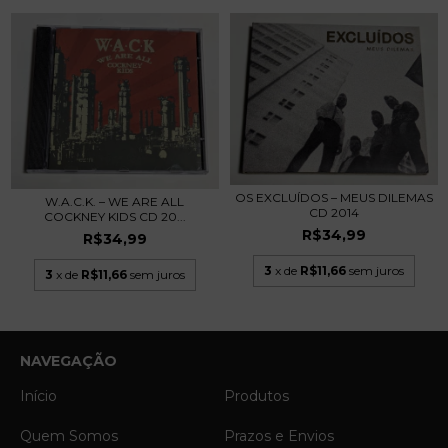
OS EXCLUÍDOS – MEUS DILEMAS
W.A.C.K. – WE ARE ALL
CD 2014
COCKNEY KIDS CD 20...
R$34,99
R$34,99
3
x de
R$11,66
sem juros
3
x de
R$11,66
sem juros
NAVEGAÇÃO
Início
Produtos
Quem Somos
Prazos e Envios