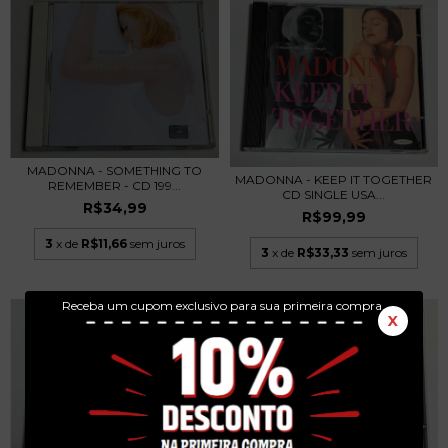
MADONNA - SOMETHING TO
MADONNA - KEEP IT TOGETHER
REMEMBER - CD 199...
CD SINGLE USA...
R$34,99
R$99,99
3
x de
R$11,66
sem juros
3
x de
R$33,33
sem juros
Receba um cupom exclusivo para sua primeira compra.
X