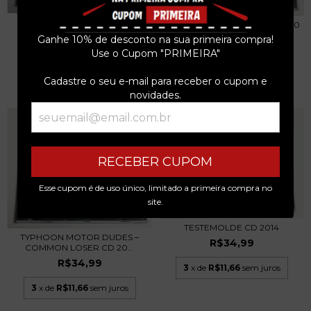
D.O.A. - WAR AND PEACE CD
TERRORGRUPPE – 1 WORLD - 0
2006
FUTURE CD 200...
Ganhe 10% de desconto na sua primeira compra!
R$34,99
R$34,99
Use o Cupom "PRIMEIRA"
3
x de
R$11,66
sem juros
3
x de
R$11,66
sem juros
Cadastre o seu e-mail para receber o cupom e
novidades.
RECEBER CUPOM
Esse cupom é de uso único, limitado a primeira compra no
site.
TESTEMOLDE CD 2014
TYPHOON MOTOR DUDES –
R$34,99
COMMON LOSER CD 20...
R$34,99
3
x de
R$11,66
sem juros
3
x de
R$11,66
sem juros