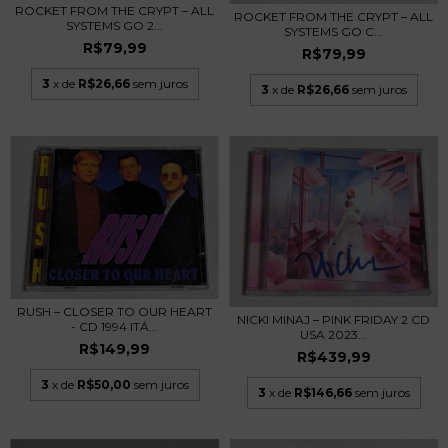
ROCKET FROM THE CRYPT – ALL
ROCKET FROM THE CRYPT – ALL
SYSTEMS GO 2...
SYSTEMS GO C...
R$79,99
R$79,99
3
x de
R$26,66
sem juros
3
x de
R$26,66
sem juros
RUSH – CLOSER TO OUR HEART
NICKI MINAJ – PINK FRIDAY 2 CD
- CD 1994 ITÁ...
USA 2023...
R$149,99
R$439,99
3
x de
R$50,00
sem juros
3
x de
R$146,66
sem juros