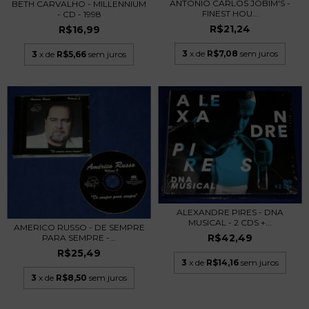
ANTONIO CARLOS JOBIM'S -
BETH CARVALHO - MILLENNIUM
FINEST HOU...
- CD - 1998
R$21,24
R$16,99
3
x de
R$7,08
sem juros
3
x de
R$5,66
sem juros
ALEXANDRE PIRES - DNA
MUSICAL - 2 CDS +...
AMERICO RUSSO - DE SEMPRE
R$42,49
PARA SEMPRE -...
R$25,49
3
x de
R$14,16
sem juros
3
x de
R$8,50
sem juros