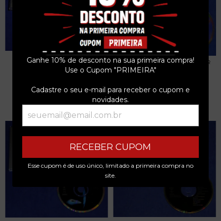
PROMO NOVELA - MEU BEM
Ganhe 10% de desconto na sua primeira compra!
BETH CARVALHO - O MELHOR
QUERER - CD PROMO...
Use o Cupom "PRIMEIRA"
DE - CD - 1997
R$25,49
R$16,99
Cadastre o seu e-mail para receber o cupom e
3
x de
R$8,50
sem juros
3
x de
R$5,66
sem juros
novidades.
RECEBER CUPOM
Esse cupom é de uso único, limitado a primeira compra no
site.