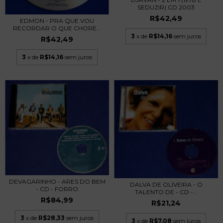
SEDUZIR) CD 2003
R$42,49
EDMON - PRA QUE VOU
RECORDAR O QUE CHORE...
3
x de
R$14,16
sem juros
R$42,49
3
x de
R$14,16
sem juros
DEVAGARINHO - ARES DO BEM
DALVA DE OLIVEIRA - O
- CD - FORRO
TALENTO DE - CD -...
R$84,99
R$21,24
3
x de
R$28,33
sem juros
3
x de
R$7,08
sem juros