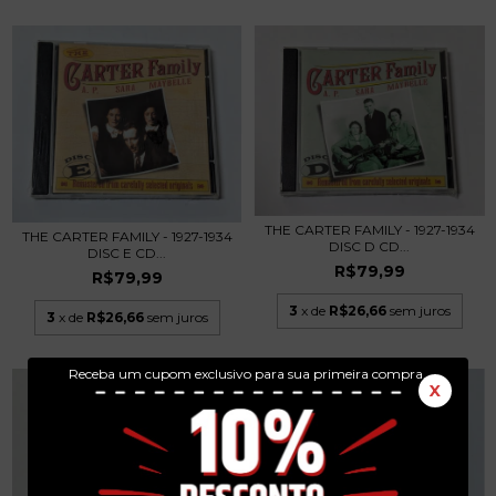
THE CARTER FAMILY - 1927-1934
THE CARTER FAMILY - 1927-1934
DISC D CD...
DISC E CD...
R$79,99
R$79,99
3
x de
R$26,66
sem juros
3
x de
R$26,66
sem juros
Receba um cupom exclusivo para sua primeira compra.
X