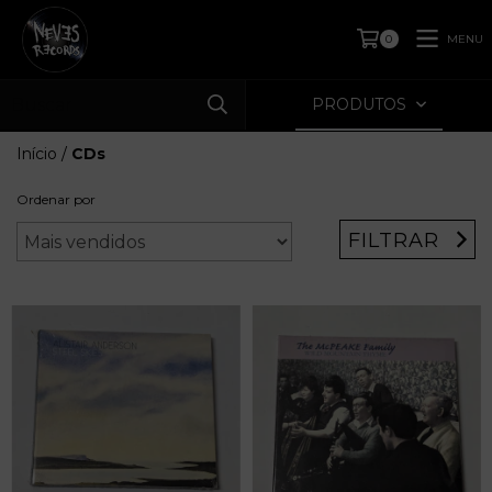
MENU
0
PRODUTOS
Início
/
CDs
Ordenar por
FILTRAR