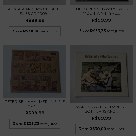
THE MCPEAKE FAMILY - WILD
ALISTAIR ANDERSON - STEEL
MOUNTAIN THYME...
SKIES CD 2009...
R$99,99
R$89,99
3
x de
R$33,33
sem juros
3
x de
R$30,00
sem juros
PETER BELLAMY - MERLIN'S ISLE
OF GR...
MARTIN CARTHY - DAVE S. -
BOTH EARS AND...
R$99,99
R$89,99
3
x de
R$33,33
sem juros
3
x de
R$30,00
sem juros