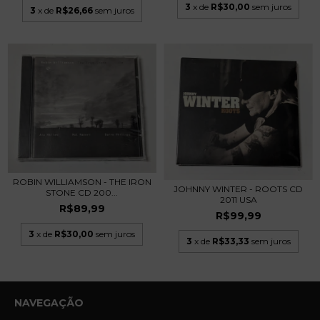
3
x de
R$30,00
sem juros
3
x de
R$26,66
sem juros
ROBIN WILLIAMSON - THE IRON
JOHNNY WINTER - ROOTS CD
STONE CD 200...
2011 USA
R$89,99
R$99,99
3
x de
R$30,00
sem juros
3
x de
R$33,33
sem juros
NAVEGAÇÃO