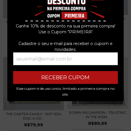
THE CARTER FAMILY - 1927-1934
THE CARTER FAMILY - 1927-1934
DISC B CD...
Ganhe 10% de desconto na sua primeira compra!
DISC C CD...
R$79,99
Use o Cupom "PRIMEIRA"
R$79,99
3
x de
R$26,66
sem juros
Cadastre o seu e-mail para receber o cupom e
3
x de
R$26,66
sem juros
novidades.
RECEBER CUPOM
Esse cupom é de uso único, limitado a primeira compra no
site.
ROBIN WILLIAMSON - TRUSTING
THE CARTER FAMILY - 1927-1934
IN THE RISIN...
DISC A CD...
R$89,99
R$79,99