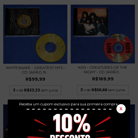
KISS - CREATURES OF THE
WHITESNAKE - GREATEST HITS -
NIGHT - CD JAPÃO...
CD JAPÃO 19...
R$169,99
R$99,99
3
x de
R$56,66
sem juros
3
x de
R$33,33
sem juros
Receba um cupom exclusivo para sua primeira compra.
X