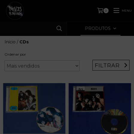
MENU
0
PRODUTOS
Início
/
CDs
Ordenar por
FILTRAR