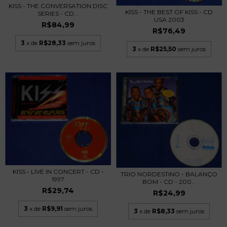
KISS - THE CONVERSATION DISC
KISS - THE BEST OF KISS - CD
SERIES - CD...
USA 2003
R$84,99
R$76,49
3
x de
R$28,33
sem juros
3
x de
R$25,50
sem juros
KISS - LIVE IN CONCERT - CD -
TRIO NORDESTINO - BALANÇO
1997
BOM - CD - 200...
R$29,74
R$24,99
3
x de
R$9,91
sem juros
3
x de
R$8,33
sem juros