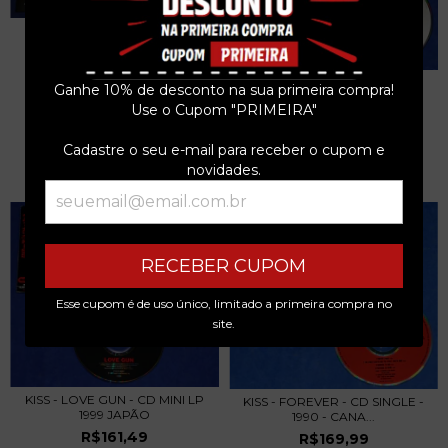
B.B. KING - BEALE STREET
BLUES BOY BOX 1...
R$349,99
KISS - UNHOLY - CD SINGLE -
Ganhe 10% de desconto na sua primeira compra!
1992 - ALEMA...
3
x de
R$116,66
sem juros
Use o Cupom "PRIMEIRA"
R$127,49
Cadastre o seu e-mail para receber o cupom e
3
x de
R$42,50
sem juros
novidades.
RECEBER CUPOM
Esse cupom é de uso único, limitado a primeira compra no
site.
KISS - LOVE GUN - CD MINI LP
KISS - FOREVER - CD SINGLE -
1999 JAPÃO
1990 - CANA...
R$161,49
R$169,99