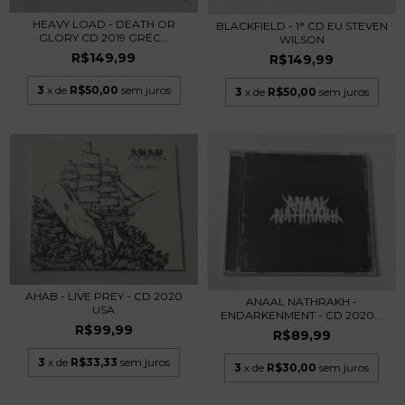
HEAVY LOAD - DEATH OR
BLACKFIELD - 1° CD EU STEVEN
GLORY CD 2019 GRÉC...
WILSON
R$149,99
R$149,99
3
x de
R$50,00
sem juros
3
x de
R$50,00
sem juros
AHAB - LIVE PREY - CD 2020
ANAAL NATHRAKH -
USA
ENDARKENMENT - CD 2020...
R$99,99
R$89,99
3
x de
R$33,33
sem juros
3
x de
R$30,00
sem juros