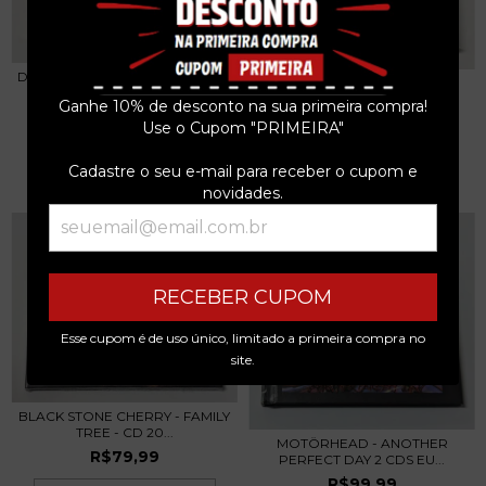
DEEP PURPLE - MACHINE HEAD
BLACK STONE CHERRY - THE
- CD 2015 JAP...
HUMAN CONDITION...
Ganhe 10% de desconto na sua primeira compra!
R$179,99
R$179,99
Use o Cupom "PRIMEIRA"
3
x de
R$60,00
sem juros
3
x de
R$60,00
sem juros
Cadastre o seu e-mail para receber o cupom e
novidades.
RECEBER CUPOM
Esse cupom é de uso único, limitado a primeira compra no
site.
BLACK STONE CHERRY - FAMILY
TREE - CD 20...
MOTÖRHEAD - ANOTHER
R$79,99
PERFECT DAY 2 CDS EU...
R$99,99