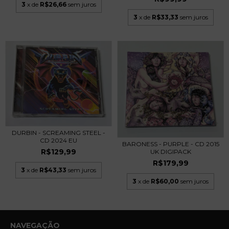
3
x de
R$26,66
sem juros
3
x de
R$33,33
sem juros
DURBIN - SCREAMING STEEL -
CD 2024 EU
BARONESS - PURPLE - CD 2015
R$129,99
UK DIGIPACK
R$179,99
3
x de
R$43,33
sem juros
3
x de
R$60,00
sem juros
NAVEGAÇÃO