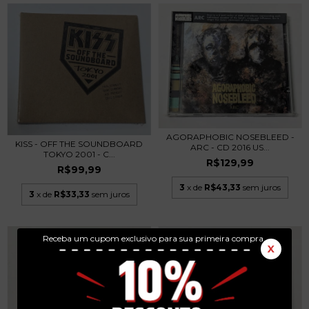
AGORAPHOBIC NOSEBLEED -
KISS - OFF THE SOUNDBOARD
ARC - CD 2016 US...
TOKYO 2001 - C...
R$129,99
R$99,99
3
x de
R$43,33
sem juros
3
x de
R$33,33
sem juros
Receba um cupom exclusivo para sua primeira compra.
X