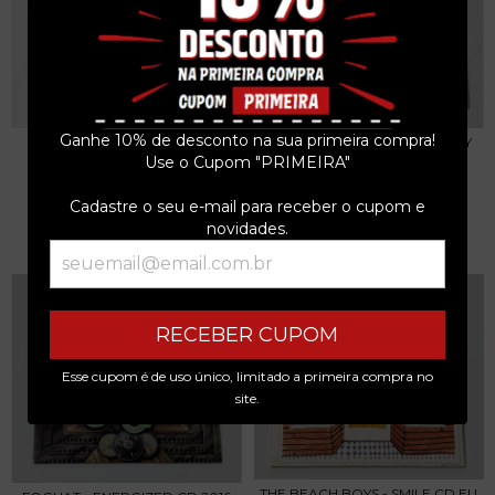
Ganhe 10% de desconto na sua primeira compra!
FOGHAT - LIVE CD 2016 EU
FOGHAT - FOOL FOR THE CITY
CD 2016 EU
Use o Cupom "PRIMEIRA"
R$69,99
R$69,99
Cadastre o seu e-mail para receber o cupom e
3
x de
R$23,33
sem juros
3
x de
R$23,33
sem juros
novidades.
RECEBER CUPOM
Esse cupom é de uso único, limitado a primeira compra no
site.
THE BEACH BOYS - SMILE CD EU