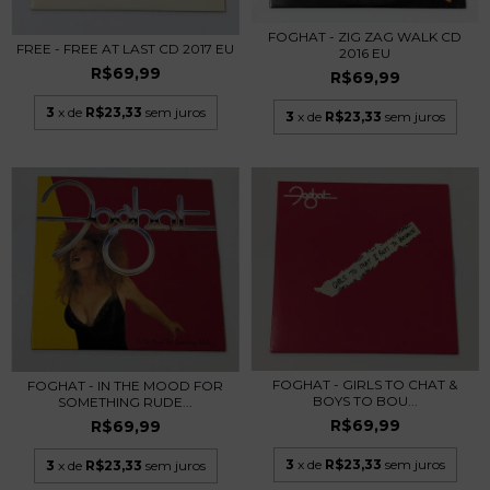
FOGHAT - ZIG ZAG WALK CD
FREE - FREE AT LAST CD 2017 EU
2016 EU
R$69,99
R$69,99
3
x de
R$23,33
sem juros
3
x de
R$23,33
sem juros
FOGHAT - GIRLS TO CHAT &
FOGHAT - IN THE MOOD FOR
BOYS TO BOU...
SOMETHING RUDE...
R$69,99
R$69,99
3
x de
R$23,33
sem juros
3
x de
R$23,33
sem juros