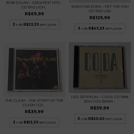
BOB DYLAN - GREATEST HITS -
WISH FOR EDEN – PET THE FISH
CD 1992 LIGH...
CD 1993 USA
R$69,99
R$129,99
3
x de
R$23,33
sem juros
3
x de
R$43,33
sem juros
LED ZEPPELIN – CODA CD 1988
THE CLASH - THE STORY OF THE
SEM COD BARR...
CLASH 1 CD...
R$59,99
R$39,99
3
x de
R$20,00
sem juros
3
x de
R$13,33
sem juros