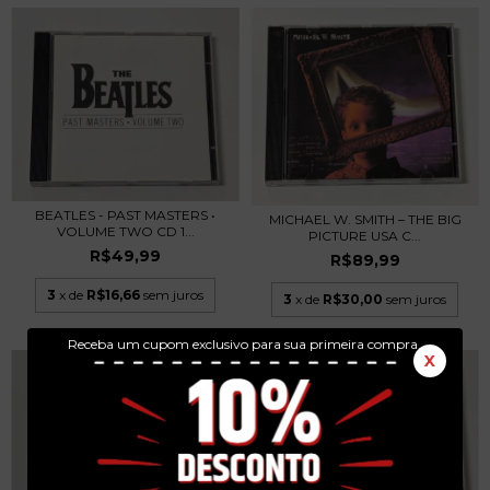
BEATLES - PAST MASTERS •
MICHAEL W. SMITH – THE BIG
VOLUME TWO CD 1...
PICTURE USA C...
R$49,99
R$89,99
3
x de
R$16,66
sem juros
3
x de
R$30,00
sem juros
Receba um cupom exclusivo para sua primeira compra.
X