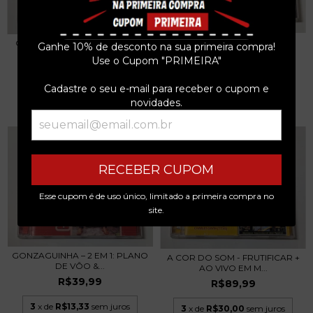
GUILHERME ARANTES – 2 É
GILBERTO GIL – SUCESSOS EM
Ganhe 10% de desconto na sua primeira compra!
DEMAIS! CD 1997
DOSE DUPLA 2...
Use o Cupom "PRIMEIRA"
R$39,99
R$39,99
Cadastre o seu e-mail para receber o cupom e
3
x de
R$13,33
sem juros
3
x de
R$13,33
sem juros
novidades.
RECEBER CUPOM
Esse cupom é de uso único, limitado a primeira compra no
site.
GONZAGUINHA – 2 EM 1: PLANO
A COR DO SOM - FRUTIFICAR +
DE VÔO &...
AO VIVO EM M...
R$39,99
R$89,99
3
x de
R$13,33
sem juros
3
x de
R$30,00
sem juros