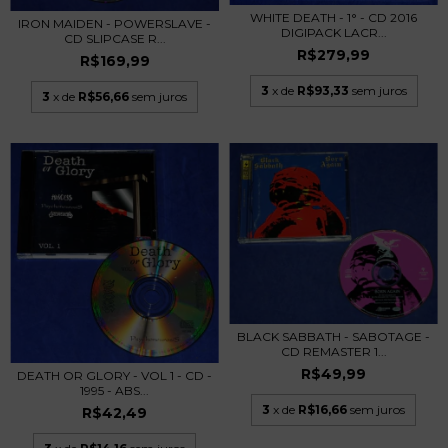
WHITE DEATH - 1° - CD 2016
IRON MAIDEN - POWERSLAVE -
DIGIPACK LACR...
CD SLIPCASE R...
R$279,99
R$169,99
3
x de
R$93,33
sem juros
3
x de
R$56,66
sem juros
BLACK SABBATH - SABOTAGE -
CD REMASTER 1...
R$49,99
DEATH OR GLORY - VOL 1 - CD -
1995 - ABS...
3
x de
R$16,66
sem juros
R$42,49