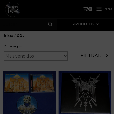
MENU
0
PRODUTOS
Início
/
CDs
Ordenar por
FILTRAR