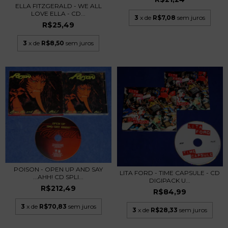
ELLA FITZGERALD - WE ALL
LOVE ELLA - CD...
3
x de
R$7,08
sem juros
R$25,49
3
x de
R$8,50
sem juros
POISON - OPEN UP AND SAY
LITA FORD - TIME CAPSULE - CD
...AHH! CD SPLI...
DIGIPACK U...
R$212,49
R$84,99
3
x de
R$70,83
sem juros
3
x de
R$28,33
sem juros