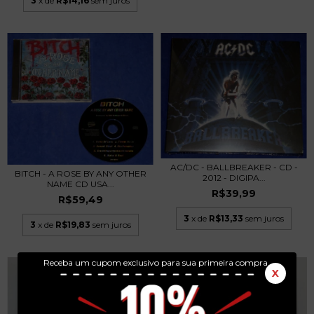
3
x de
R$14,16
sem juros
AC/DC - BALLBREAKER - CD -
BITCH - A ROSE BY ANY OTHER
2012 - DIGIPA...
NAME CD USA...
R$39,99
R$59,49
3
x de
R$13,33
sem juros
3
x de
R$19,83
sem juros
Receba um cupom exclusivo para sua primeira compra.
X