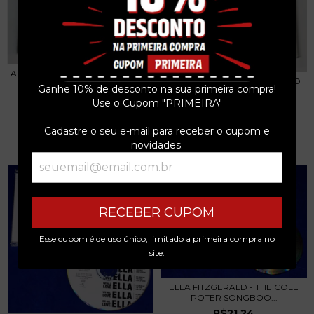
AC/DC - FLY ON THE WALL - CD -
AC/DC - HARD AS A ROCK - CD
2003 DIGI...
Ganhe 10% de desconto na sua primeira compra!
SINGLE + POS...
R$29,99
Use o Cupom "PRIMEIRA"
R$89,99
3
x de
R$10,00
sem juros
Cadastre o seu e-mail para receber o cupom e
3
x de
R$30,00
sem juros
novidades.
RECEBER CUPOM
Esse cupom é de uso único, limitado a primeira compra no
site.
ELLA FITZGERALD - THE COLE
POTER SONGBOO...
R$21,24