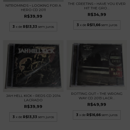
THE CREETINS – HAVE YOU EVER
NITROMINDS – LOOKING FOR A
HIT THE GRO...
HERO CD 2011
R$34,99
R$39,99
3
x de
R$11,66
sem juros
3
x de
R$13,33
sem juros
ROTTING OUT – THE WRONG
JAH HELL KICK – REDS CD 2014
WAY CD 2013 LACR...
LACRADO
R$49,99
R$39,99
3
x de
R$16,66
sem juros
3
x de
R$13,33
sem juros