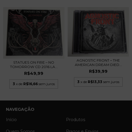
AGNOSTIC FRONT – THE
STATUES ON FIRE – NO
AMERICAN DREAM DIED...
TOMORROW CD 2016 LA...
R$39,99
R$49,99
3
x de
R$13,33
sem juros
3
x de
R$16,66
sem juros
NAVEGAÇÃO
Início
Produtos
Quem Somos
Prazos e Envios