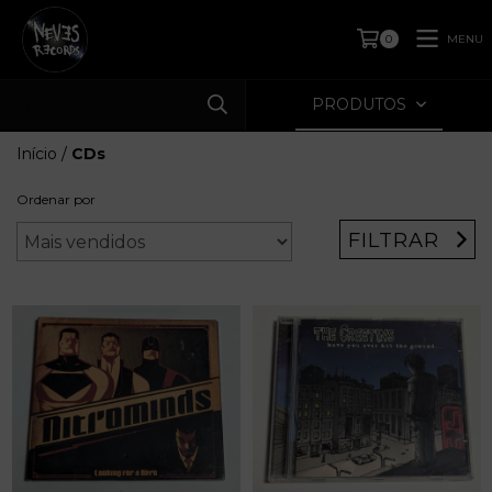
MENU
0
PRODUTOS
Início
/
CDs
Ordenar por
FILTRAR