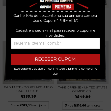
OVERLIFE INC. – AB INITIO CD
BRIGADA DO ÓDIO –
2004 LACRAD...
DIÁSPORA CD 2022 LACRA...
Ganhe 10% de desconto na sua primeira compra!
R$39,99
R$39,99
Use o Cupom "PRIMEIRA"
3
x de
R$13,33
sem juros
3
x de
R$13,33
sem juros
Cadastre o seu e-mail para receber o cupom e
novidades.
RECEBER CUPOM
Esse cupom é de uso único, limitado a primeira compra no
site.
BAD TASTE - DO RELAXO ATE O
TAKE OFFENSE – UNITED STATES
CAOS CD 2018...
OF MIND CD...
R$39,99
R$49,99
3
x de
R$13,33
sem juros
3
x de
R$16,66
sem juros