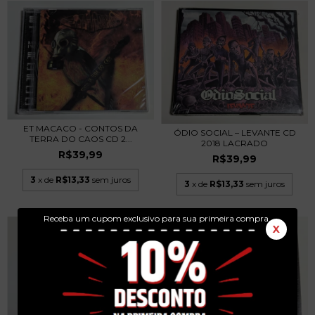
ET MACACO - CONTOS DA
ÓDIO SOCIAL – LEVANTE CD
TERRA DO CAOS CD 2...
2018 LACRADO
R$39,99
R$39,99
3
x de
R$13,33
sem juros
3
x de
R$13,33
sem juros
Receba um cupom exclusivo para sua primeira compra.
X