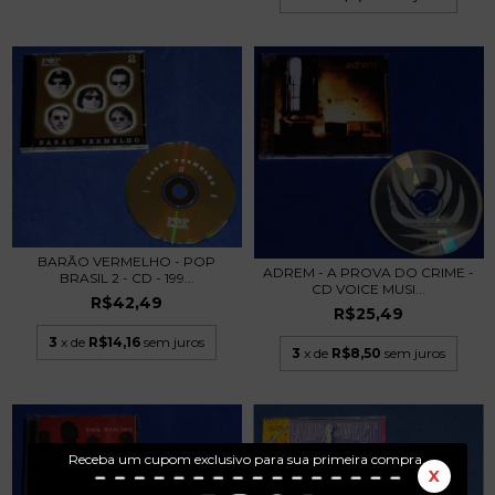
BARÃO VERMELHO - POP
ADREM - A PROVA DO CRIME -
BRASIL 2 - CD - 199...
CD VOICE MUSI...
R$42,49
R$25,49
3
x de
R$14,16
sem juros
3
x de
R$8,50
sem juros
Receba um cupom exclusivo para sua primeira compra.
X