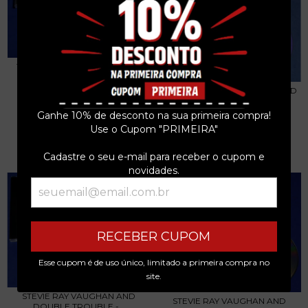
THE NIXONS - S/T CD USA 1997
R$39,99
HARD & SWEET - ROCK BALLAD
COLLECTIO...
3
x de
R$13,33
sem juros
Ganhe 10% de desconto na sua primeira compra!
R$67,99
Use o Cupom "PRIMEIRA"
3
x de
R$22,66
sem juros
Cadastre o seu e-mail para receber o cupom e
novidades.
RECEBER CUPOM
Esse cupom é de uso único, limitado a primeira compra no
site.
STEVIE RAY VAUGHAN AND
STEVIE RAY VAUGHAN AND
DOUBLE TROUBLE -...