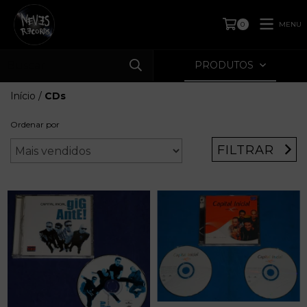
MENU
0
PRODUTOS
Início
/
CDs
Ordenar por
FILTRAR