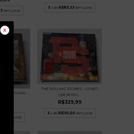
3
x de
R$83,33
sem juros
33
sem juros
X
THE ROLLING STONES - LICKED
 NASH & YOUNG -
LIVE IN NYC...
...
R$329,99
9,99
3
x de
R$110,00
sem juros
00
sem juros