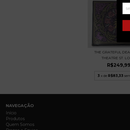
THE GRATEFUL DEA
THEATRE ST. LOU
R$249,9
3
x de
R$83,33
sem
NAVEGAÇÃO
Início
Produtos
Quem Somos