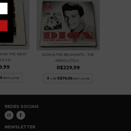
 HOW THE WEST
DION & THE BELMONTS - THE
3 CD...
ABSOLUTELY...
9,99
R$229,99
66
sem juros
3
x de
R$76,66
sem juros
REDES SOCIAIS
NEWSLETTER