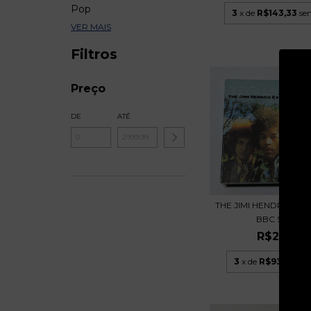
Pop
3
x de
R$143,33
se
VER MAIS
Filtros
Preço
DE
ATÉ
THE JIMI HENDRIX EXP
BBC SESSIO..
R$279,9
3
x de
R$93,33
sem