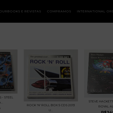
OURBOOKS E REVISTAS
COMPRAMOS
INTERNATIONAL OR
 - STEEL
STEVE HACKETT 
..
ROCK 'N' ROLL BOX 5 CDS 2013
ROYAL AL
9
U...
R$24