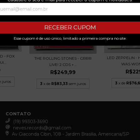
RECEBER CUPOM
Esse cupom é de uso único, limitado a primeira compra no site.
D - FOX
LED ZEPPELIN -
THE ROLLING STONES - GRRR
I...
WAS WON 
LIVE! 2 CDS +...
9
R$22
R$249,99
 juros
3
x de
R$76,
3
x de
R$83,33
sem juros
CONTATO
(19) 99303-3690
neves.records@gmail.com
Av Giaconda Cibin, 108 - Jardim Brasilia, Americana/SP