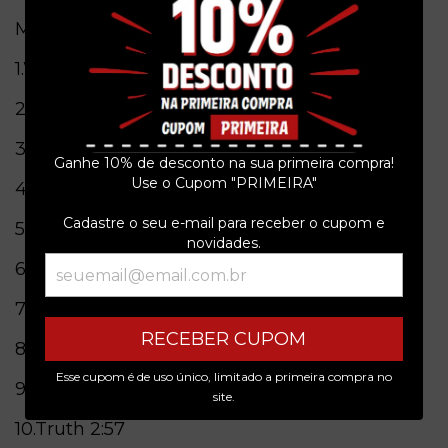
Músicas
1.Woman's World
2:43
2.Gimme Gimme 2:58
3.Gorgeous 3:17
Ganhe 10% de desconto na sua primeira compra!
Use o Cupom "PRIMEIRA"
4.I'm His, He's Mine 3:18
Cadastre o seu e-mail para receber o cupom e
5.Crush
2:57
novidades.
6.Lifetimes
3:12
7.All The Love
3:16
RECEBER CUPOM
8.Nirvana
2:52
Esse cupom é de uso único, limitado a primeira compra no
9.Artificial 2:44
site.
10.Truth
2:57