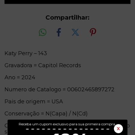
Compartilhar:
Katy Perry – 143
Gravadora = Capitol Records
Ano = 2024
Numero de Catalogo = 00602465897272
Pais de origem = USA
Conservação = N(Capa) / N(Cd)
Receba um cupom exclusivo para sua primeira compra.
Obs. = Edição autografada, vendida apenas no
X
site oficial.