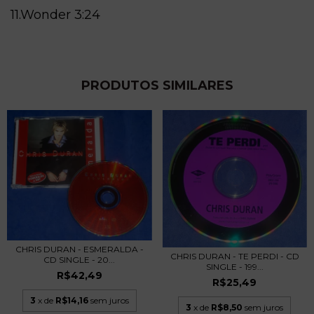
11.Wonder
3:24
PRODUTOS SIMILARES
CHRIS DURAN - ESMERALDA -
CHRIS DURAN - TE PERDI - CD
CD SINGLE - 20...
SINGLE - 199...
R$42,49
R$25,49
3
x de
R$14,16
sem juros
3
x de
R$8,50
sem juros