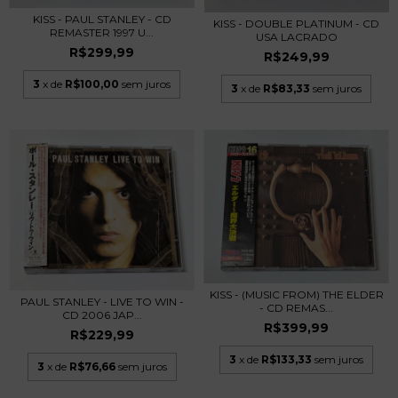
KISS - PAUL STANLEY - CD
KISS - DOUBLE PLATINUM - CD
REMASTER 1997 U...
USA LACRADO
R$299,99
R$249,99
3
x de
R$100,00
sem juros
3
x de
R$83,33
sem juros
KISS - (MUSIC FROM) THE ELDER
PAUL STANLEY - LIVE TO WIN -
- CD REMAS...
CD 2006 JAP...
R$399,99
R$229,99
3
x de
R$133,33
sem juros
3
x de
R$76,66
sem juros