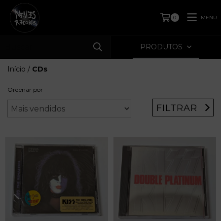
MENU
0
PRODUTOS
Início
/
CDs
Ordenar por
FILTRAR