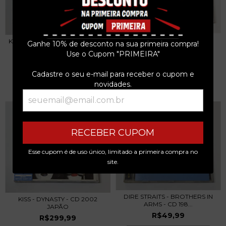
KISS - REVENGE - CD 1992
KISS - PSYCHO CIRCUS - CD 1998
Ganhe 10% de desconto na sua primeira compra!
JAPÃO
AUSTRALIA
Use o Cupom "PRIMEIRA"
R$129,99
R$99,99
Cadastre o seu e-mail para receber o cupom e
3
x de
R$43,33
sem juros
3
x de
R$33,33
sem juros
novidades.
RECEBER CUPOM
Esse cupom é de uso único, limitado a primeira compra no
site.
DIRE STRAITS - BROTHERS IN
KISS - DYNASTY - CD 2002
ARMS - CD 198...
JAPÃO
R$49,99
R$299,99