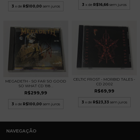
3
x de
R$16,66
sem juros
3
x de
R$100,00
sem juros
CELTIC FROST - MORBID TALES -
MEGADETH - SO FAR SO GOOD
CD 2002
SO WHAT CD 198...
R$69,99
R$299,99
3
x de
R$23,33
sem juros
3
x de
R$100,00
sem juros
NAVEGAÇÃO