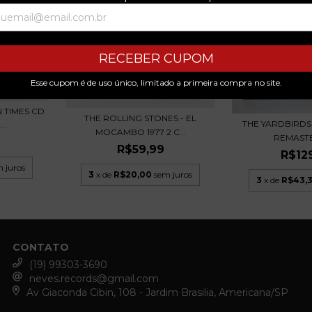
RECEBER CUPOM
Esse cupom é de uso único, limitado a primeira compra no site.
 TIMES CD
THE ROLLING STONES - EL
THE YARDBIRDS -
..
MOCAMBO 1977 2 C...
REMASTE
R$59,99
R$12
 juros
3
x de
R$20,00
sem juros
3
x de
R$43,
CONTATO
(19) 99303-3690
neves.records@gmail.com
Av Giaconda Cibin, 108 - Jardim Brasilia, Americana/SP