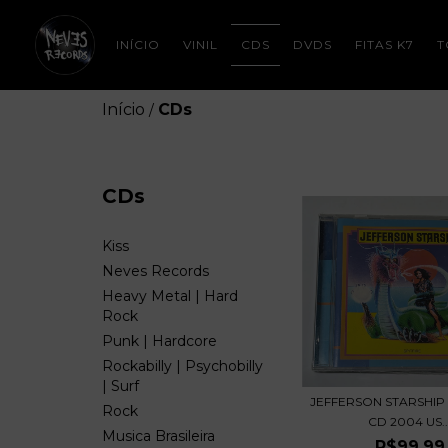
INÍCIO
VINIL
CDS
DVDS
FITAS K7
T
Início
CDs
/
CDs
Kiss
Neves Records
Heavy Metal | Hard
Rock
Punk | Hardcore
Rockabilly | Psychobilly
| Surf
JEFFERSON STARSHIP -
Rock
CD 2004 US..
Musica Brasileira
R$99,99