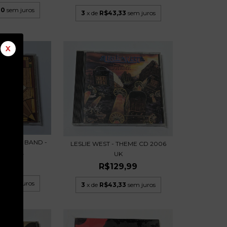
00
sem juros
3
x de
R$43,33
sem juros
X
OTHERS BAND -
LESLIE WEST - THEME CD 2006
NED R...
UK
9,99
R$129,99
00
sem juros
3
x de
R$43,33
sem juros