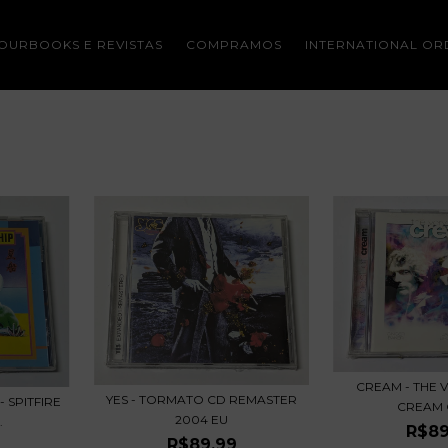
OURBOOKS E REVISTAS
COMPRAMOS
INTERNATIONAL OR
CREAM - THE 
YES - TORMATO CD REMASTER
 SPITFIRE
CREAM 
2004 EU
.
R$89
R$89,99