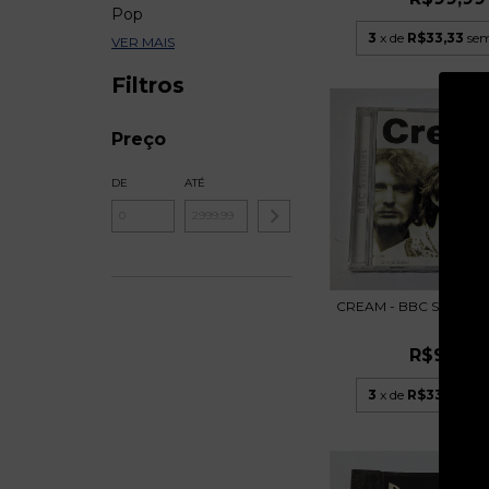
Pop
3
x de
R$33,33
sem
VER MAIS
Filtros
Preço
DE
ATÉ
CREAM - BBC SESSION
EU
R$99,99
3
x de
R$33,33
sem