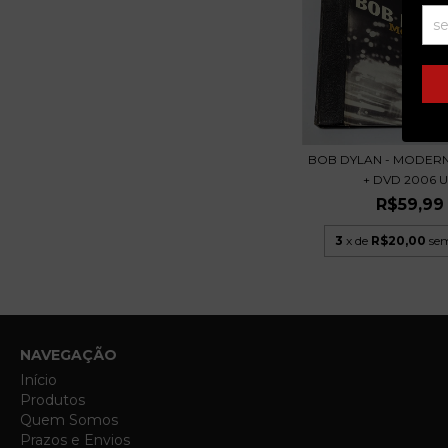
BOB DYLAN - MODERN
+ DVD 2006 U.
R$59,99
3
x de
R$20,00
sem
NAVEGAÇÃO
Início
Produtos
Quem Somos
Prazos e Envios