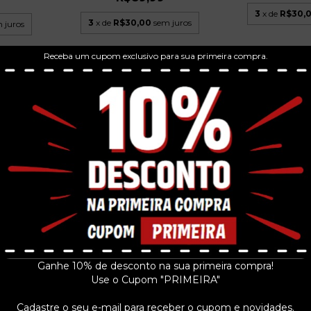
3
x de
R$30,
3
x de
R$30,00
sem juros
 juros
Receba um cupom exclusivo para sua primeira compra.
S CD 2003
THE ALLMAN BR
KING CRIMSON - LIVE IN
ENLIGHTE
NEWCASTLE 1972 CD...
R$11
R$129,99
 juros
3
x de
R$40,
3
x de
R$43,33
sem juros
Ganhe 10% de desconto na sua primeira compra!
Use o Cupom "PRIMEIRA"
Cadastre o seu e-mail para receber o cupom e novidades.