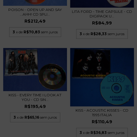
POISON - OPEN UP AND SAY
LITA FORD - TIME CAPSULE - CD
...AHH! CD SPLI...
DIGIPACK U...
R$212,49
R$84,99
3
x de
R$70,83
sem juros
3
x de
R$28,33
sem juros
KISS - EVERY TIME I LOOK AT
YOU - CD SIN...
R$195,49
KISS - ACOUSTIC KISSES - CD
1995 ITALIA
3
x de
R$65,16
sem juros
R$110,49
3
x de
R$36,83
sem juros