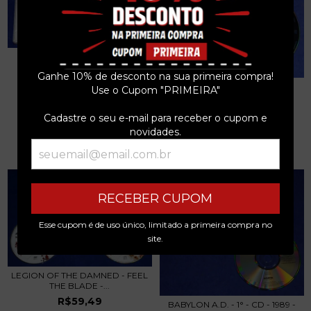
BON JOVI - SOMETHING FOR
THE PAIN - CD S...
Ganhe 10% de desconto na sua primeira compra!
R$212,49
ALICE COOPER - IT'S ME - CD
Use o Cupom "PRIMEIRA"
SINGLE...
3
x de
R$70,83
sem juros
R$67,99
Cadastre o seu e-mail para receber o cupom e
novidades.
3
x de
R$22,66
sem juros
RECEBER CUPOM
Esse cupom é de uso único, limitado a primeira compra no
site.
LEGION OF THE DAMNED - FEEL
THE BLADE -...
R$59,49
BABYLON A.D. - 1° - CD - 1989 -