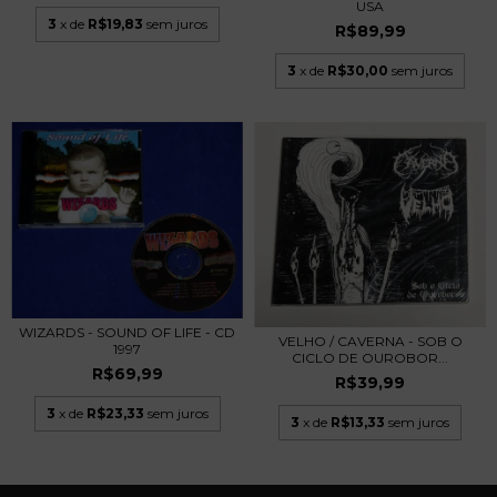
USA
3
x de
R$19,83
sem juros
R$89,99
3
x de
R$30,00
sem juros
WIZARDS - SOUND OF LIFE - CD
VELHO / CAVERNA - SOB O
1997
CICLO DE OUROBOR...
R$69,99
R$39,99
3
x de
R$23,33
sem juros
3
x de
R$13,33
sem juros