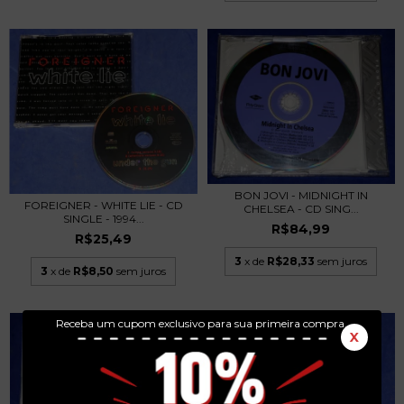
BON JOVI - MIDNIGHT IN
FOREIGNER - WHITE LIE - CD
CHELSEA - CD SING...
SINGLE - 1994...
R$84,99
R$25,49
3
x de
R$28,33
sem juros
3
x de
R$8,50
sem juros
Receba um cupom exclusivo para sua primeira compra.
X