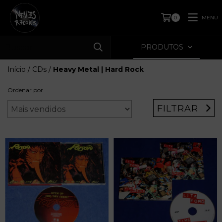
MENU
0
PRODUTOS
Início
/
CDs
/
Heavy Metal | Hard Rock
Ordenar por
FILTRAR