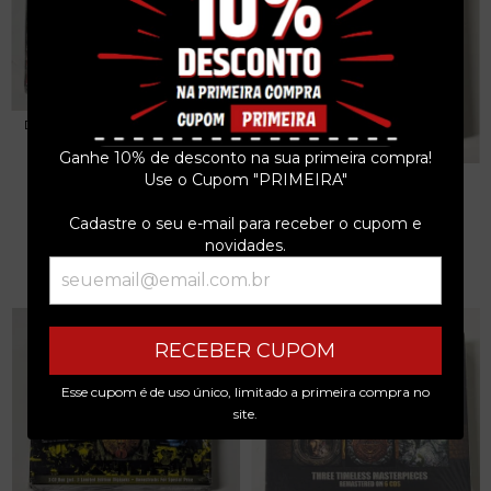
DIO - A DECADE OF DIO: 1983-
1993 - 6 CDS...
Ganhe 10% de desconto na sua primeira compra!
R$799,99
BLACK SABBATH - LIVE EVIL
Use o Cupom "PRIMEIRA"
DELUXE - 4 CDS...
3
x de
R$266,66
sem juros
R$499,99
Cadastre o seu e-mail para receber o cupom e
novidades.
3
x de
R$166,66
sem juros
RECEBER CUPOM
Esse cupom é de uso único, limitado a primeira compra no
site.