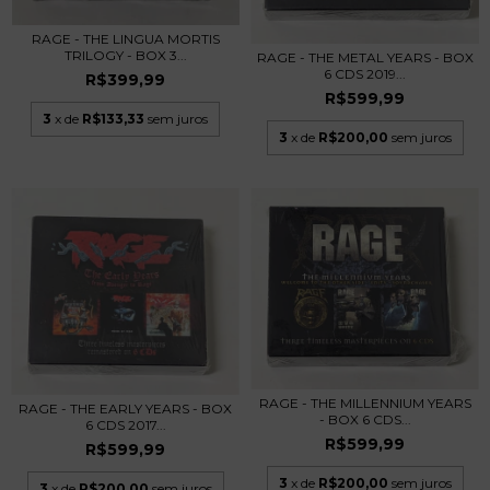
RAGE - THE LINGUA MORTIS
TRILOGY - BOX 3...
RAGE - THE METAL YEARS - BOX
6 CDS 2019...
R$399,99
R$599,99
3
x de
R$133,33
sem juros
3
x de
R$200,00
sem juros
RAGE - THE MILLENNIUM YEARS
RAGE - THE EARLY YEARS - BOX
- BOX 6 CDS...
6 CDS 2017...
R$599,99
R$599,99
3
x de
R$200,00
sem juros
3
x de
R$200,00
sem juros