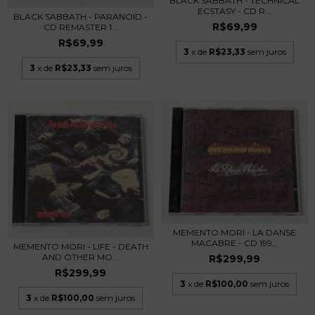
BLACK SABBATH - TECHNICAL
ECSTASY - CD R...
BLACK SABBATH - PARANOID -
R$69,99
CD REMASTER 1...
R$69,99
3
x de
R$23,33
sem juros
3
x de
R$23,33
sem juros
MEMENTO MORI - LA DANSE
MACABRE - CD 199...
MEMENTO MORI - LIFE - DEATH
AND OTHER MO...
R$299,99
R$299,99
3
x de
R$100,00
sem juros
3
x de
R$100,00
sem juros