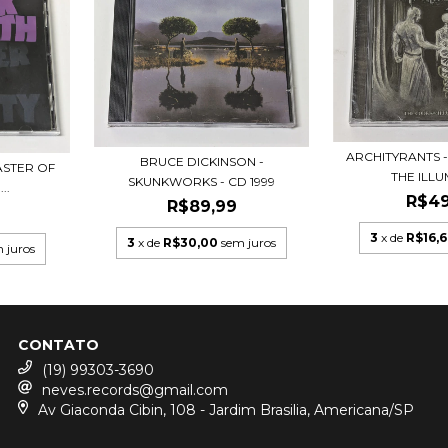
ARCHITYRANTS 
BRUCE DICKINSON -
ASTER OF
THE ILLUM
SKUNKWORKS - CD 1999
..
R$49
R$89,99
3
x de
R$16,6
3
x de
R$30,00
sem juros
 juros
CONTATO
(19) 99303-3690
neves.records@gmail.com
Av Giaconda Cibin, 108 - Jardim Brasilia, Americana/SP