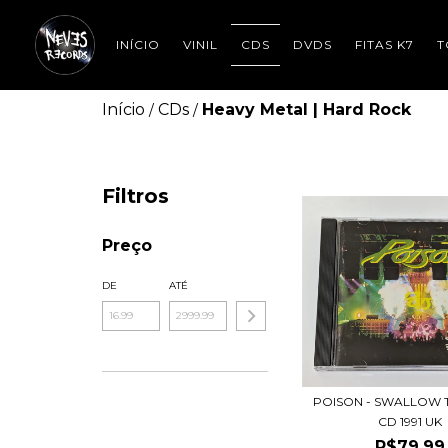
INÍCIO
VINIL
CDS
DVDS
FITAS K7
T
Início
CDs
Heavy Metal | Hard Rock
/
/
Filtros
Preço
DE
ATÉ
POISON - SWALLOW TH
CD 1991 UK
R$79,99