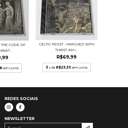
CELTIC FROST - PARCHED WITH
- THE CODE OF
THIRST AM I...
INAT...
R$69,99
,99
3
x de
R$23,33
sem juros
6
sem juros
REDES SOCIAIS
NEWSLETTER