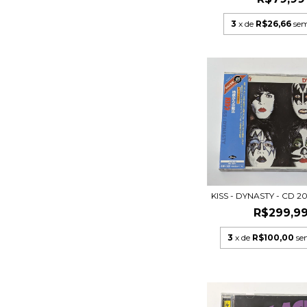
3
x de
R$26,66
sem
KISS - DYNASTY - CD 
R$299,9
3
x de
R$100,00
se