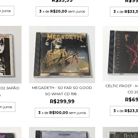
R$59,99
R$99
 juros
3
x de
R$20,00
sem juros
3
x de
R$33,
CELTIC FROST - 
MEGADETH - SO FAR SO GOOD
2002 JAPÃO
CD 2
SO WHAT CD 198...
9
R$69
R$299,99
m juros
3
x de
R$23,
3
x de
R$100,00
sem juros