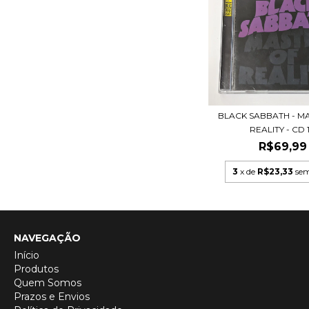
BLACK SABBATH - M
REALITY - CD 1.
R$69,99
3
x de
R$23,33
sem
NAVEGAÇÃO
Início
Produtos
Quem Somos
Prazos e Envios