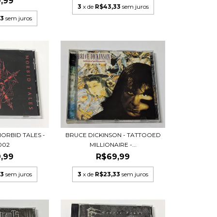
,99
3
x de
R$43,33
sem juros
33
sem juros
MORBID TALES -
BRUCE DICKINSON - TATTOOED
002
MILLIONAIRE -...
,99
R$69,99
33
sem juros
3
x de
R$23,33
sem juros