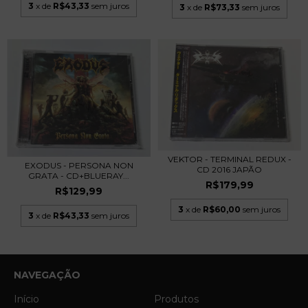
3
x de
R$43,33
sem juros
3
x de
R$73,33
sem juros
VEKTOR - TERMINAL REDUX -
EXODUS - PERSONA NON
CD 2016 JAPÃO
GRATA - CD+BLUERAY...
R$179,99
R$129,99
3
x de
R$60,00
sem juros
3
x de
R$43,33
sem juros
NAVEGAÇÃO
Início
Produtos