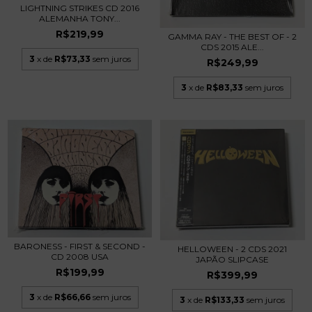
LIGHTNING STRIKES CD 2016
ALEMANHA TONY...
R$219,99
GAMMA RAY - THE BEST OF - 2
CDS 2015 ALE...
3
x de
R$73,33
sem juros
R$249,99
3
x de
R$83,33
sem juros
BARONESS - FIRST & SECOND -
HELLOWEEN - 2 CDS 2021
CD 2008 USA
JAPÃO SLIPCASE
R$199,99
R$399,99
3
x de
R$66,66
sem juros
3
x de
R$133,33
sem juros