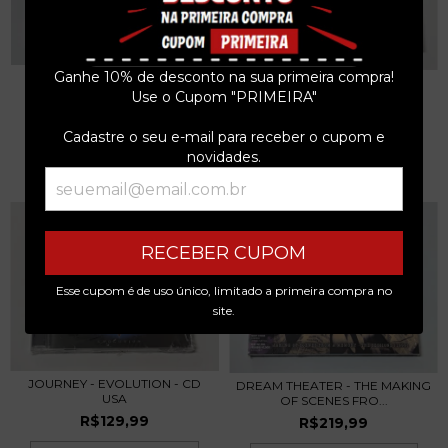
Ganhe 10% de desconto na sua primeira compra!
QUEEN PAUL RODGERS
BLIND GUARDIAN - THE
RETURN OF THE CHAMPIO...
Use o Cupom "PRIMEIRA"
FORGOTTEN TALES - C...
R$99,99
R$69,99
Cadastre o seu e-mail para receber o cupom e
3
x de
R$33,33
sem juros
3
x de
R$23,33
sem juros
novidades.
RECEBER CUPOM
Esse cupom é de uso único, limitado a primeira compra no
site.
JOURNEY - EVOLUTION - CD
DREAM THEATER - THE MAKING
USA
OF SCENES FRO...
R$129,99
R$219,99