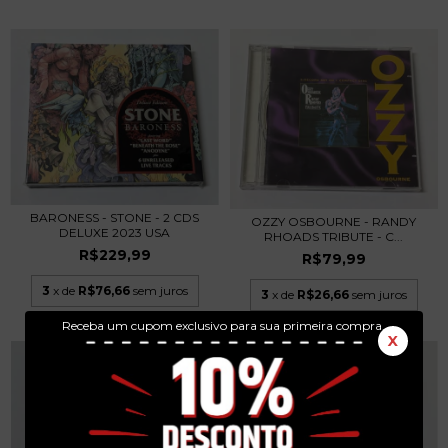
BARONESS - STONE - 2 CDS
OZZY OSBOURNE - RANDY
DELUXE 2023 USA
RHOADS TRIBUTE - C...
R$229,99
R$79,99
3
x de
R$76,66
sem juros
3
x de
R$26,66
sem juros
Receba um cupom exclusivo para sua primeira compra.
X