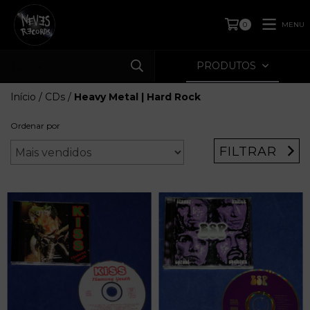
MENU
0
PRODUTOS
Início
/
CDs
/
Heavy Metal | Hard Rock
Ordenar por
FILTRAR