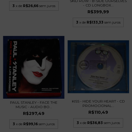
SKID ROW - B-SIDE OURSELVES
- CD LONGBOX...
3
x de
R$26,66
sem juros
R$399,99
3
x de
R$133,33
sem juros
KISS - HIDE YOUR HEART - CD
PAUL STANLEY - FACE THE
PROMOCIONAL...
MUSIC - AUDIO BO...
R$110,49
R$297,49
3
x de
R$36,83
sem juros
3
x de
R$99,16
sem juros