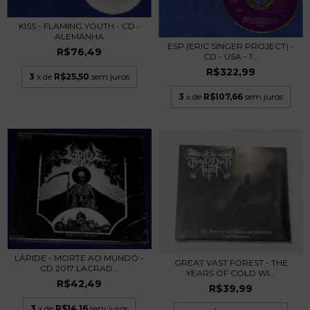
KISS - FLAMING YOUTH - CD -
ALEMANHA
ESP (ERIC SINGER PROJECT) -
R$76,49
CD - USA - 1...
R$322,99
3
x de
R$25,50
sem juros
3
x de
R$107,66
sem juros
LÁPIDE - MORTE AO MUNDO -
GREAT VAST FOREST - THE
CD 2017 LACRAD...
YEARS OF COLD WI...
R$42,49
R$39,99
3
x de
R$14,16
sem juros