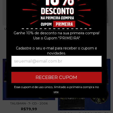
UNION - THE BLUE ROOM - CD -
UNION - 1° CD 1998 USA KISS
1999 - USA...
Ganhe 10% de desconto na sua primeira compra!
R$149,99
Use o Cupom "PRIMEIRA"
R$69,99
3
x de
R$50,00
sem juros
3
x de
R$23,33
sem juros
Cadastre o seu e-mail para receber o cupom e
novidades.
RECEBER CUPOM
Esse cupom é de uso único, limitado a primeira compra no
site.
TALISMAN - 7- CD - 2006
R$79,99