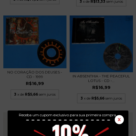
3
x de
R$13,33
sem juros
NO CORAÇÃO DOS DEUSES -
IN ABSENTHIA - THE PEACEFUL
CD - 1999
LOTUS - CD -...
R$16,99
R$16,99
3
x de
R$5,66
sem juros
3
x de
R$5,66
sem juros
Receba um cupom exclusivo para sua primeira compra.
X