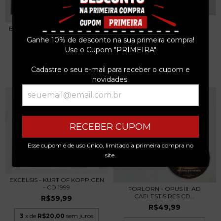
HEADLINE - VOICES OF
BUFFALO THEORY MTL - HEAVY
PRESENCE CD 1999
RIDE CD 2012...
Ganhe 10% de desconto na sua primeira compra!
R$39,99
R$69,99
Use o Cupom "PRIMEIRA"
3
x de
R$13,33
sem juros
3
x de
R$23,33
sem juros
Cadastre o seu e-mail para receber o cupom e
novidades.
RECEBER CUPOM
Esse cupom é de uso único, limitado a primeira compra no
site.
EXCELSIS - KURT OF KOPPIGEN
- CD 1999
FORLORN - OPUS III: AD
CAELESTIS RES CD...
R$59,99
R$49,99
3
x de
R$20,00
sem juros