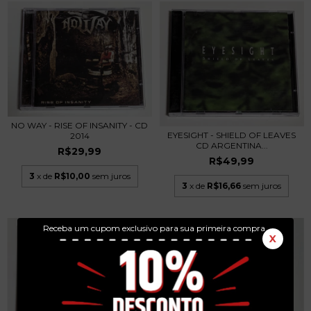
NO WAY - RISE OF INSANITY - CD
EYESIGHT - SHIELD OF LEAVES
2014
CD ARGENTINA...
R$29,99
R$49,99
3
x de
R$10,00
sem juros
3
x de
R$16,66
sem juros
Receba um cupom exclusivo para sua primeira compra.
X