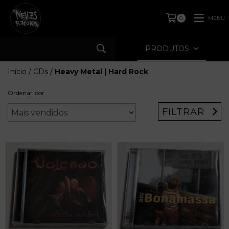
MENU
0
PRODUTOS
Início
/
CDs
/
Heavy Metal | Hard Rock
Ordenar por
FILTRAR