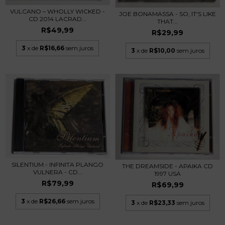
VULCANO – WHOLLY WICKED -
JOE BONAMASSA - SO, IT'S LIKE
CD 2014 LACRAD...
THAT...
R$49,99
R$29,99
3
x de
R$16,66
sem juros
3
x de
R$10,00
sem juros
SILENTIUM - INFINITA PLANGO
THE DREAMSIDE - APAIKA CD
VULNERA - CD...
1997 USA
R$79,99
R$69,99
3
x de
R$26,66
sem juros
3
x de
R$23,33
sem juros