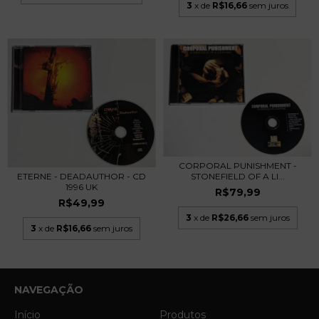
3
x de
R$16,66
sem juros
CORPORAL PUNISHMENT -
ETERNE - DEADAUTHOR - CD
STONEFIELD OF A LI...
1996 UK
R$79,99
R$49,99
3
x de
R$26,66
sem juros
3
x de
R$16,66
sem juros
NAVEGAÇÃO
Início
Produtos