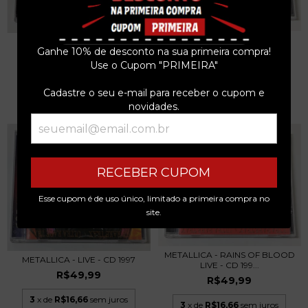
FORKA - BLACK OCEAN - CD
JUDAS PRIEST - SELEÇÃO
2013
Ganhe 10% de desconto na sua primeira compra!
ESSENCIAL (GRANDE...
R$49,99
Use o Cupom "PRIMEIRA"
R$39,99
3
x de
R$16,66
sem juros
3
x de
R$13,33
sem juros
Cadastre o seu e-mail para receber o cupom e
novidades.
RECEBER CUPOM
Esse cupom é de uso único, limitado a primeira compra no
site.
METALLICA - RAINS OF BLOOD
METALLICA - LIVE - CD 1997
LIVE - CD 199...
R$49,99
R$49,99
3
x de
R$16,66
sem juros
3
x de
R$16,66
sem juros