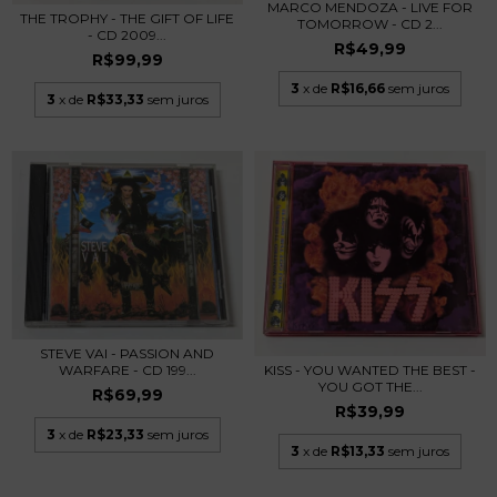
MARCO MENDOZA - LIVE FOR
THE TROPHY - THE GIFT OF LIFE
TOMORROW - CD 2...
- CD 2009...
R$49,99
R$99,99
3
x de
R$16,66
sem juros
3
x de
R$33,33
sem juros
STEVE VAI - PASSION AND
WARFARE - CD 199...
KISS - YOU WANTED THE BEST -
YOU GOT THE...
R$69,99
R$39,99
3
x de
R$23,33
sem juros
3
x de
R$13,33
sem juros