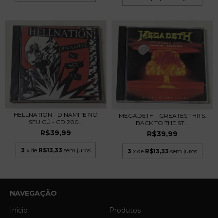
HELLNATION - DINAMITE NO
MEGADETH - GREATEST HITS:
SEU CÚ - CD 200...
BACK TO THE ST...
R$39,99
R$39,99
3
x de
R$13,33
sem juros
3
x de
R$13,33
sem juros
NAVEGAÇÃO
Início
Produtos