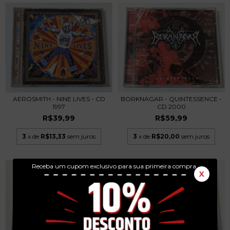
AEROSMITH - NINE LIVES - CD
BORKNAGAR - QUINTESSENCE -
1997
CD 2000
R$39,99
R$59,99
3
x de
R$13,33
sem juros
3
x de
R$20,00
sem juros
Receba um cupom exclusivo para sua primeira compra.
X