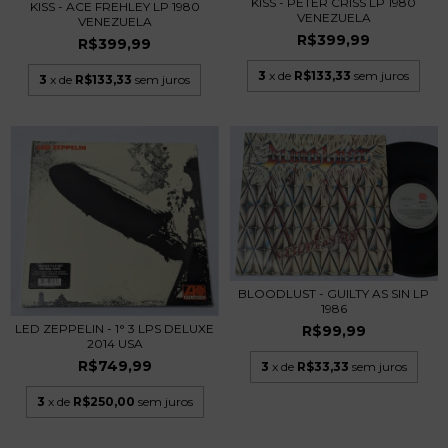
KISS - PETER CRISS LP 1980
KISS - ACE FREHLEY LP 1980
VENEZUELA
VENEZUELA
R$399,99
R$399,99
3
x de
R$133,33
sem juros
3
x de
R$133,33
sem juros
BLOODLUST - GUILTY AS SIN LP
1986
LED ZEPPELIN - 1° 3 LPS DELUXE
R$99,99
2014 USA
R$749,99
3
x de
R$33,33
sem juros
3
x de
R$250,00
sem juros