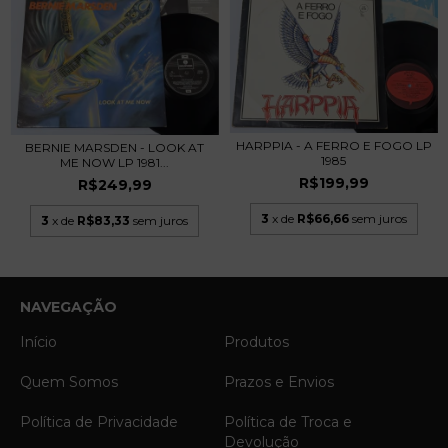
HARPPIA - A FERRO E FOGO LP
BERNIE MARSDEN - LOOK AT
1985
ME NOW LP 1981...
R$199,99
R$249,99
3
x de
R$66,66
sem juros
3
x de
R$83,33
sem juros
NAVEGAÇÃO
Início
Produtos
Quem Somos
Prazos e Envios
Política de Privacidade
Política de Troca e
Devolução