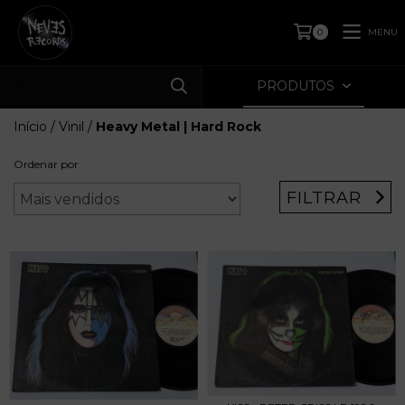
MENU
0
PRODUTOS
Início
/
Vinil
/
Heavy Metal | Hard Rock
Ordenar por
FILTRAR