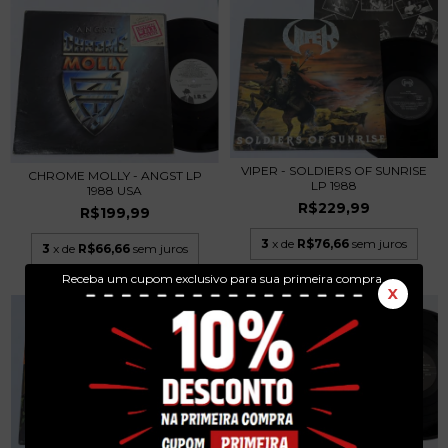
VIPER - SOLDIERS OF SUNRISE
CHROME MOLLY - ANGST LP
LP 1988
1988 USA
R$229,99
R$199,99
3
x de
R$76,66
sem juros
3
x de
R$66,66
sem juros
Receba um cupom exclusivo para sua primeira compra.
X