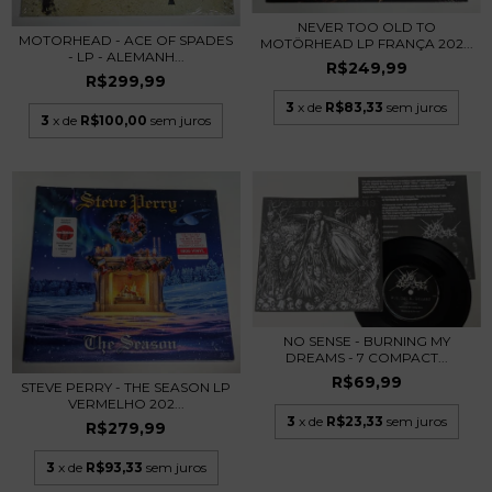
NEVER TOO OLD TO
MOTORHEAD - ACE OF SPADES
MOTÖRHEAD LP FRANÇA 202...
- LP - ALEMANH...
R$249,99
R$299,99
3
x de
R$83,33
sem juros
3
x de
R$100,00
sem juros
NO SENSE - BURNING MY
DREAMS - 7 COMPACT...
R$69,99
STEVE PERRY - THE SEASON LP
VERMELHO 202...
3
x de
R$23,33
sem juros
R$279,99
3
x de
R$93,33
sem juros