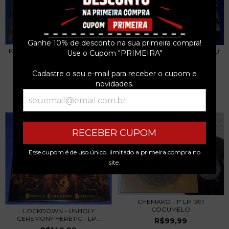
Ganhe 10% de desconto na sua primeira compra!
KISS - MUSIC FROM THE ELDER -
KISS - BLACK DIAMOND - LP EU
Use o Cupom "PRIMEIRA"
LP PICTURE...
2020 - LACR...
R$999,99
R$289,99
Cadastre o seu e-mail para receber o cupom e
novidades.
3
x de
R$333,33
sem juros
3
x de
R$96,66
sem juros
RECEBER CUPOM
Esse cupom é de uso único, limitado a primeira compra no
site.
CHEMAKO - 1° LP 1991
COGUMELO
LOCKDOWN - UNHOLY
CEREMONY HERETIC - LP...
R$99,99