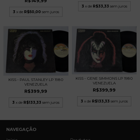
R$149,99
3
x de
R$33,33
sem juros
3
x de
R$50,00
sem juros
KISS - GENE SIMMONS LP 1980
KISS - PAUL STANLEY LP 1980
VENEZUELA
VENEZUELA
R$399,99
R$399,99
3
x de
R$133,33
sem juros
3
x de
R$133,33
sem juros
NAVEGAÇÃO