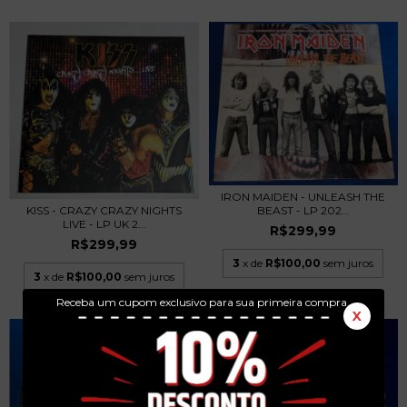
IRON MAIDEN - UNLEASH THE
KISS - CRAZY CRAZY NIGHTS
BEAST - LP 202...
LIVE - LP UK 2...
R$299,99
R$299,99
3
x de
R$100,00
sem juros
3
x de
R$100,00
sem juros
Receba um cupom exclusivo para sua primeira compra.
X