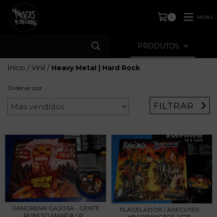
MENU
0
PRODUTOS
Início
/
Vinil
/
Heavy Metal | Hard Rock
Ordenar por
FILTRAR
GANGRENA GASOSA - GENTE
FLAGELADOR / AXECUTER -
RUIM SÓ MANDA LP...
HEADBANGERS AFTE...