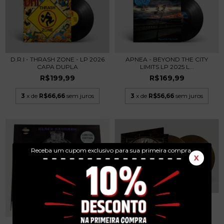
D.R.I - THRASH ZONE - LP 2026
APNEA - BEYOND THE CITY
CAPA DUPLA
LIMITS LP 2025 L...
R$199,99
R$169,99
3
x de
R$66,66
sem juros
3
x de
R$56,66
sem juros
Receba um cupom exclusivo para sua primeira compra.
X
ANGRA - ACOUSTIC LIVE AT
OPERA DE ARAME...
R$799,99
BLACK SABBATH - HEADLESS