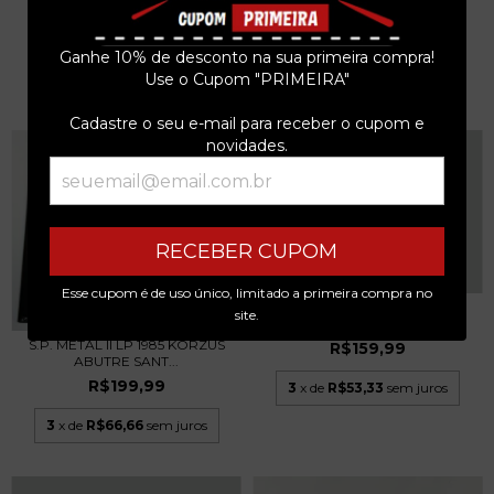
CROSS LP + POST...
3
x de
R$266,66
sem juros
R$299,99
Ganhe 10% de desconto na sua primeira compra!
Use o Cupom "PRIMEIRA"
3
x de
R$100,00
sem juros
Cadastre o seu e-mail para receber o cupom e
novidades.
RECEBER CUPOM
Esse cupom é de uso único, limitado a primeira compra no
ESCALPO - UNNUS LP
site.
ALEMANHA 2023 LACRADO
S.P. METAL II LP 1985 KORZUS
R$159,99
ABUTRE SANT...
R$199,99
3
x de
R$53,33
sem juros
3
x de
R$66,66
sem juros