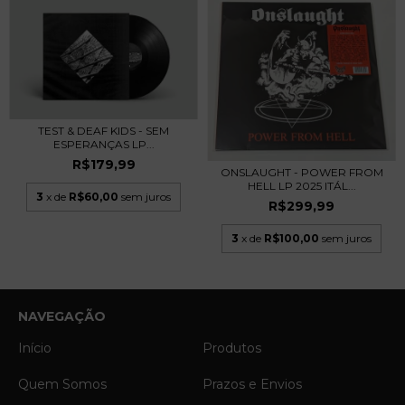
TEST & DEAF KIDS - SEM
ESPERANÇAS LP...
R$179,99
ONSLAUGHT - POWER FROM
HELL LP 2025 ITÁL...
3
x de
R$60,00
sem juros
R$299,99
3
x de
R$100,00
sem juros
NAVEGAÇÃO
Início
Produtos
Quem Somos
Prazos e Envios