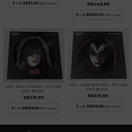
3
x de
R$33,33
sem juros
R$449,99
3
x de
R$150,00
sem juros
KISS - GENE SIMMONS - PICTURE
KISS - PAUL STANLEY - PICTURE
DISC 180GR...
DISC 180GR...
R$319,99
R$319,99
3
x de
R$106,66
sem juros
3
x de
R$106,66
sem juros