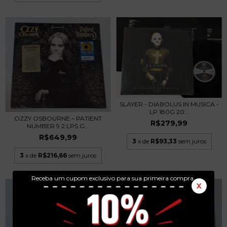
SLAYER - DIABOLUS IN MUSICA -
LP 180G 20...
OZZY OSBOURNE – PATIENT
R$279,99
NUMBER 9 2 LPS G...
R$649,99
3
x de
R$93,33
sem juros
3
x de
R$216,66
sem juros
Receba um cupom exclusivo para sua primeira compra.
X