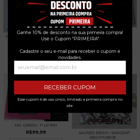
UFO - NO HEAVY PETTING - 3
Ganhe 10% de desconto na sua primeira compra!
LPS 2023 EU L...
POISON - LOOK WHAT THE CAT
Use o Cupom "PRIMEIRA"
DRAGGED IN LP...
R$599,99
R$449,99
Cadastre o seu e-mail para receber o cupom e
3
x de
R$200,00
sem juros
novidades.
3
x de
R$150,00
sem juros
RECEBER CUPOM
Esse cupom é de uso único, limitado a primeira compra no
site.
MR. GREEN - 1° LP 1991
R$99,99
SACRED REICH – SARGENT
REICH'S REVE...