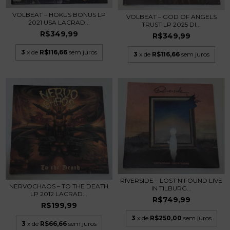
VOLBEAT – HOKUS BONUS LP
VOLBEAT – GOD OF ANGELS
2021 USA LACRAD...
TRUST LP 2025 DI...
R$349,99
R$349,99
3
x de
R$116,66
sem juros
3
x de
R$116,66
sem juros
RIVERSIDE – LOST’N’FOUND LIVE
NERVOCHAOS – TO THE DEATH
IN TILBURG...
LP 2012 LACRAD...
R$749,99
R$199,99
3
x de
R$250,00
sem juros
3
x de
R$66,66
sem juros