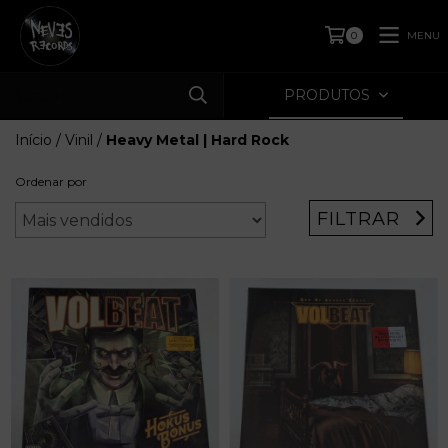
MENU
0
PRODUTOS
Início
/
Vinil
/
Heavy Metal | Hard Rock
Ordenar por
FILTRAR