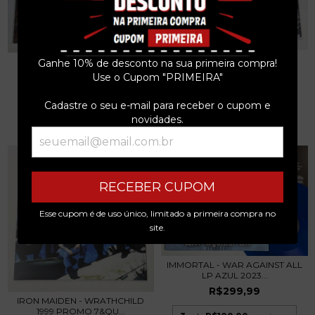
WARRANT - DIRTY ROTTEN
WHITE LION – BIG GAME - LP
Ganhe 10% de desconto na sua primeira compra!
FILTHY STINKING R...
180G 2024 LAC...
Use o Cupom "PRIMEIRA"
R$319,99
R$319,99
Cadastre o seu e-mail para receber o cupom e
3
x de
R$106,66
sem juros
3
x de
R$106,66
sem juros
novidades.
RECEBER CUPOM
Esse cupom é de uso único, limitado a primeira compra no
site.
IMMORTAL - WAR AGAINST ALL
LP AZUL 2023...
R$299,99
IRON MAIDEN - WRATHCHILD
1999 PROMO 7&QU...