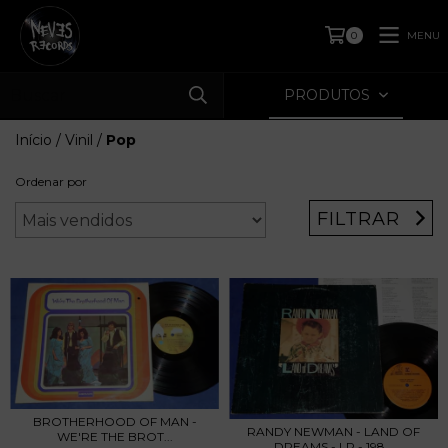
MENU
0
PRODUTOS
Início
/
Vinil
/
Pop
Ordenar por
FILTRAR
BROTHERHOOD OF MAN -
RANDY NEWMAN - LAND OF
WE'RE THE BROT...
DREAMS - LP - 198...