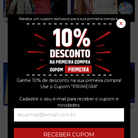
Receba um cupom exclusivo para sua primeira compra.
JIMMY JUSTICE - THE TWO SIDES
X
JIMMY BUFFETT - COCONUT
OF - LP -...
TELEGRAPH - LP -...
R$99,99
R$42,49
3
x de
R$33,33
sem juros
3
x de
R$14,16
sem juros
Ganhe 10% de desconto na sua primeira compra!
Use o Cupom "PRIMEIRA"
Cadastre o seu e-mail para receber o cupom e
novidades.
TONY BENNETT - SINGS... LIFE IS
DAWN & TONY ORLANDO -
BEAUTIFU...
DAWN'S NE...
R$49,99
R$42,49
3
x de
R$16,66
sem juros
3
x de
R$14,16
sem juros
RECEBER CUPOM