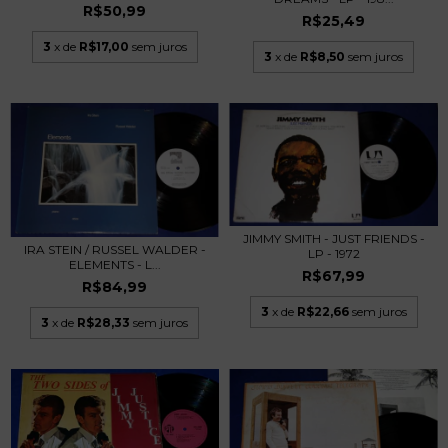
R$50,99
R$25,49
3
x de
R$17,00
sem juros
3
x de
R$8,50
sem juros
JIMMY SMITH - JUST FRIENDS -
IRA STEIN / RUSSEL WALDER -
LP - 1972
ELEMENTS - L...
R$67,99
R$84,99
3
x de
R$22,66
sem juros
3
x de
R$28,33
sem juros