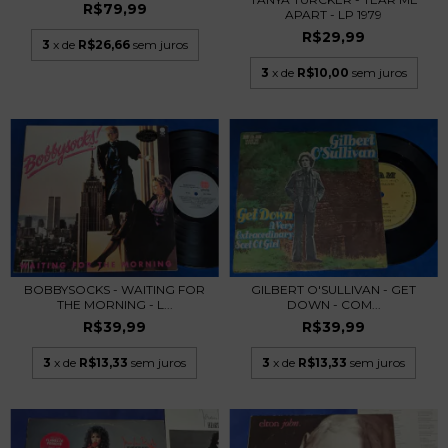
R$79,99
APART - LP 1979
R$29,99
3
x de
R$26,66
sem juros
3
x de
R$10,00
sem juros
BOBBYSOCKS - WAITING FOR
GILBERT O'SULLIVAN - GET
THE MORNING - L...
DOWN - COM...
R$39,99
R$39,99
3
x de
R$13,33
sem juros
3
x de
R$13,33
sem juros