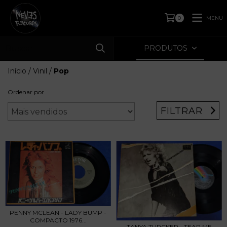
MENU
0
PRODUTOS
Início
/
Vinil
/
Pop
Ordenar por
FILTRAR
PENNY MCLEAN - LADY BUMP -
COMPACTO 1976...
TANYA TURCKER - TEAR ME