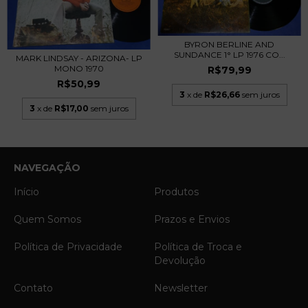
BYRON BERLINE AND
SUNDANCE 1° LP 1976 CO...
MARK LINDSAY - ARIZONA- LP
MONO 1970
R$79,99
R$50,99
3
x de
R$26,66
sem juros
3
x de
R$17,00
sem juros
NAVEGAÇÃO
Início
Produtos
Quem Somos
Prazos e Envios
Política de Privacidade
Política de Troca e
Devolução
Contato
Newsletter