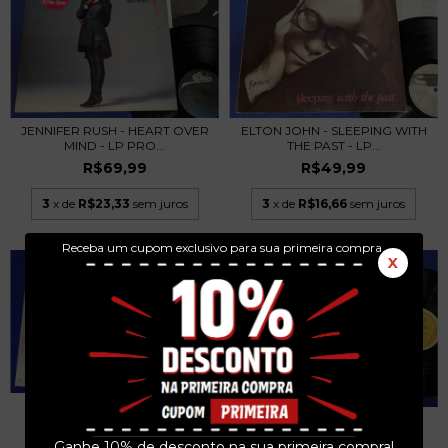
JENNIFER RUSH - HEART OVER
ELTON JOHN - SLEEPING WITH
MIND - LP PRO...
THE PAST - LP...
R$69,99
R$49,99
3
x de
R$23,33
sem juros
3
x de
R$16,66
sem juros
Receba um cupom exclusivo para sua primeira compra.
X
LILIANA VITALE VERÔNICA
LILIANA VITALE VERÓNICA
CONDOMI - DANZAS...
CONDOMÍ - CAMASU...
R$189,99
Ganhe 10% de desconto na sua primeira compra!