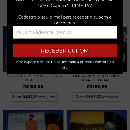
R$289,99
Use o Cupom "PRIMEIRA"
3
x de
R$63,33
sem juros
3
x de
R$96,66
sem juros
Cadastre o seu e-mail para receber o cupom e
novidades.
RECEBER CUPOM
Esse cupom é de uso único, limitado a primeira compra no
site.
LILIANA VITALE - CANTA: LILIANA
LILIANA VITALE - LOS SIETE
VITALE -...
MARES - LP AR...
R$189,99
R$189,99
3
x de
R$63,33
sem juros
3
x de
R$63,33
sem juros