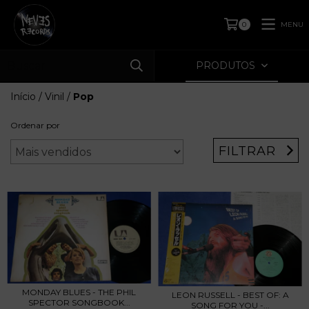
MENU
0
PRODUTOS
Início
/
Vinil
/
Pop
Ordenar por
FILTRAR
MONDAY BLUES - THE PHIL
LEON RUSSELL - BEST OF: A
SPECTOR SONGBOOK...
SONG FOR YOU -...