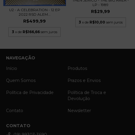
THEN JERICO - THE BIG AREA -
LP - 1989
U2 - A CELEBRATION - 12 EP
R$29,99
2022 RSD ALEM...
R$499,99
3
x de
R$10,00
sem juros
3
x de
R$166,66
sem juros
NAVEGAÇÃO
Início
Produtos
Quem Somos
Prazos e Envios
Política de Privacidade
Política de Troca e
Devolução
Contato
Newsletter
CONTATO
(19) 99303-3690