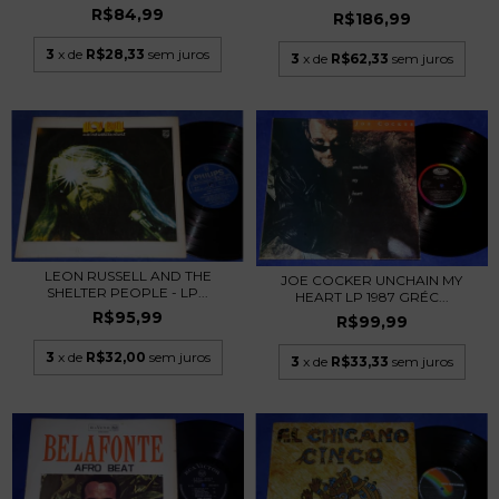
R$84,99
R$186,99
3
x de
R$28,33
sem juros
3
x de
R$62,33
sem juros
LEON RUSSELL AND THE
JOE COCKER UNCHAIN MY
SHELTER PEOPLE - LP...
HEART LP 1987 GRÉC...
R$95,99
R$99,99
3
x de
R$32,00
sem juros
3
x de
R$33,33
sem juros