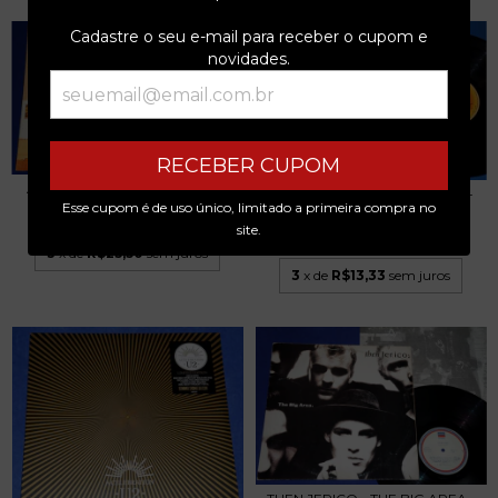
Cadastre o seu e-mail para receber o cupom e
novidades.
RECEBER CUPOM
ACROBAT - 1º - LP - 1973 - USA
THE AMAZING RHYTHM ACES -
Esse cupom é de uso único, limitado a primeira compra no
TOUCAN DO IT T...
R$76,49
site.
R$40,00
3
x de
R$25,50
sem juros
3
x de
R$13,33
sem juros