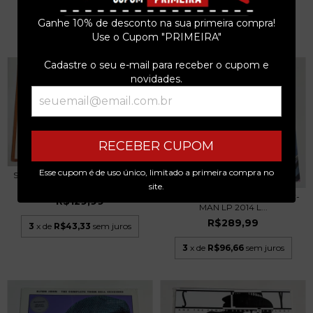
R$129,99
3
x de
R$46,66
sem juros
Ganhe 10% de desconto na sua primeira compra!
3
x de
R$43,33
sem juros
Use o Cupom "PRIMEIRA"
Cadastre o seu e-mail para receber o cupom e
novidades.
RECEBER CUPOM
Esse cupom é de uso único, limitado a primeira compra no
SIMPLY RED – THE RIGHT THING
LP MAXI SIN...
site.
SCIENTIST - ENCOUNTERS PAC-
R$129,99
MAN LP 2014 L...
R$289,99
3
x de
R$43,33
sem juros
3
x de
R$96,66
sem juros