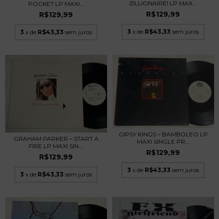
ZILLIONAIRE! LP MAX...
POCKET LP MAXI...
R$129,99
R$129,99
3
x de
R$43,33
sem juros
3
x de
R$43,33
sem juros
GIPSY KINGS – BAMBOLEO LP
GRAHAM PARKER – START A
MAXI SINGLE PR...
FIRE LP MAXI SIN...
R$129,99
R$129,99
3
x de
R$43,33
sem juros
3
x de
R$43,33
sem juros