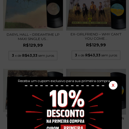
EX-GIRLFRIEND – WHY CAN'T
DARYL HALL – DREAMTIME LP
YOU COME...
MAXI SINGLE US...
R$129,99
R$129,99
3
x de
R$43,33
sem juros
3
x de
R$43,33
sem juros
Receba um cupom exclusivo para sua primeira compra.
X
SILVER CREEK - S/T LP 1975 USA
THE DREAM ACADEMY – INDIAN
R$139,99
SUMMER LP MAX...