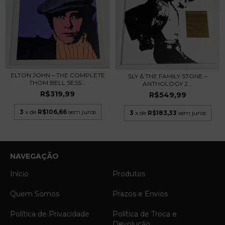
ELTON JOHN – THE COMPLETE
SLY & THE FAMILY STONE –
THOM BELL SESS...
ANTHOLOGY 2...
R$319,99
R$549,99
3
x de
R$106,66
sem juros
3
x de
R$183,33
sem juros
NAVEGAÇÃO
Início
Produtos
Quem Somos
Prazos e Envios
Política de Privacidade
Política de Troca e
Devolução