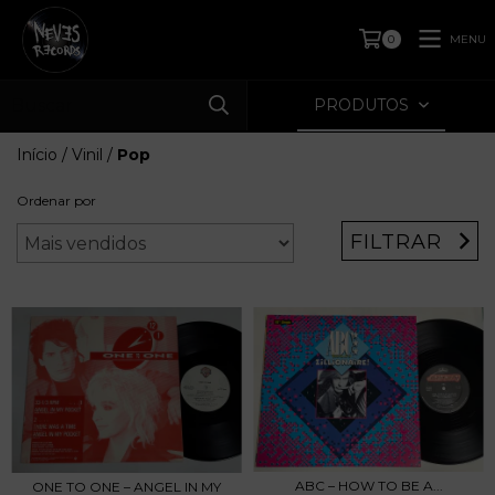
MENU
0
PRODUTOS
Início
/
Vinil
/
Pop
Ordenar por
FILTRAR
ABC – HOW TO BE A...
ONE TO ONE – ANGEL IN MY