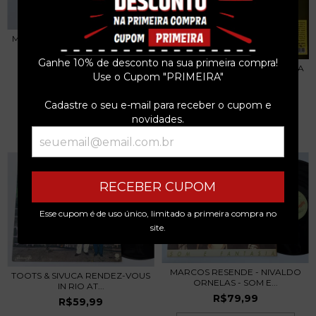
MARCELO D2 - ACÚSTICO 2 LPS
2025
Ganhe 10% de desconto na sua primeira compra!
R$799,99
JORGE BEN - SAMBA ESQUEMA
Use o Cupom "PRIMEIRA"
NOVO LP 2025 I...
3
x de
R$266,66
sem juros
R$349,99
Cadastre o seu e-mail para receber o cupom e
novidades.
3
x de
R$116,66
sem juros
RECEBER CUPOM
Esse cupom é de uso único, limitado a primeira compra no
site.
MARCOS RESENDE - NIVALDO
TOOTS & SIVUCA RENDEZ-VOUS
ORNELAS - SOM E...
IN RIO AT...
R$79,99
R$59,99