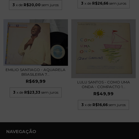
3
x de
R$26,66
sem juros
3
x de
R$20,00
sem juros
EMILIO SANTIAGO - AQUARELA
BRASILEIRA 7...
R$69,99
LULU SANTOS - COMO UMA
ONDA - COMPACTO 1...
3
x de
R$23,33
sem juros
R$49,99
3
x de
R$16,66
sem juros
NAVEGAÇÃO