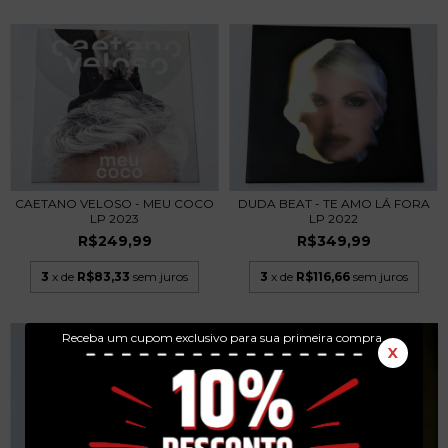
CAETANO VELOSO - MEU COCO
DUDA BEAT - TE AMO LÁ FORA
LP 2023
LP 2022
R$249,99
R$349,99
3
x de
R$83,33
sem juros
3
x de
R$116,66
sem juros
Receba um cupom exclusivo para sua primeira compra.
X