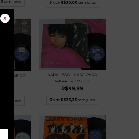
00
sem juros
3
x de
R$30,00
sem juros
X
NARA LEÃO - NASCI PARA
MEU PRIMEIRO
BAILAR LP 1982 JO...
P 1975
R$99,99
,99
3
x de
R$33,33
sem juros
00
sem juros