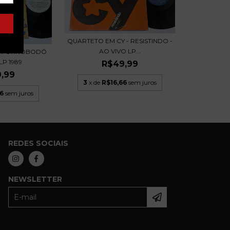
QUARTETO EM CY - RESISTINDO -
AO VIVO LP...
 - FORROBODÓ
LP 1989
R$49,99
,99
3
x de
R$16,66
sem juros
6
sem juros
REDES SOCIAIS
NEWSLETTER