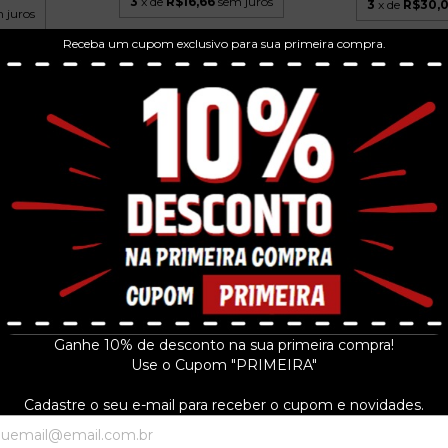
3
x de
R$16,66
sem juros
3
x de
R$30,
 juros
Receba um cupom exclusivo para sua primeira compra.
MARIA BETHÂNIA - MARIA LP
NANDO
NARA LEÃO - 
1988
LCH...
AMOR L
R$69,99
R$59
3
x de
R$23,33
sem juros
 juros
3
x de
R$20,
Ganhe 10% de desconto na sua primeira compra!
Use o Cupom "PRIMEIRA"
Cadastre o seu e-mail para receber o cupom e novidades.