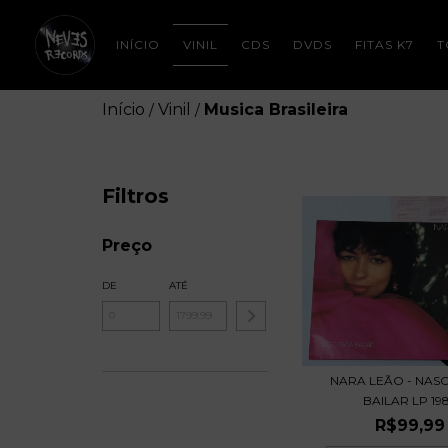
INÍCIO
VINIL
CDS
DVDS
FITAS K7
T
Início
Vinil
Musica Brasileira
/
/
Filtros
Preço
DE
ATÉ
NARA LEÃO - NASC
BAILAR LP 19
R$99,99