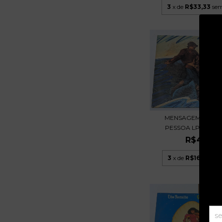
3
x de
R$33,33
sem
MENSAGEM - FER
PESSOA LP 1986 BE
R$49,99
3
x de
R$16,66
sem