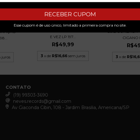
RECEBER CUPOM
Esse cupom é de uso único, limitado a primeira compra no site.
JAIR RODRIGUES - MINHA HORA
LUIZ GONZAGA
CORAÇÃO
E VEZ LP 197...
CIGANO 
8...
R$49,99
R$49
3
x de
R$16,66
sem juros
3
x de
R$16,6
 juros
CONTATO
(19) 99303-3690
neves.records@gmail.com
Av Giaconda Cibin, 108 - Jardim Brasilia, Americana/SP