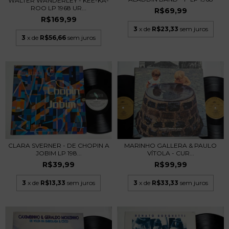
WALTER WANDERLEY - KEE-KA-
ROO LP 1968 UR...
R$69,99
R$169,99
3
x de
R$23,33
sem juros
3
x de
R$56,66
sem juros
MARINHO GALLERA & PAULO
CLARA SVERNER - DE CHOPIN A
VÍTOLA - CUR...
JOBIM LP 198...
R$99,99
R$39,99
3
x de
R$33,33
sem juros
3
x de
R$13,33
sem juros