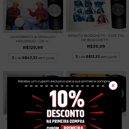
RENATO BORGHETTI - ESTE TAL
CAXIMBINHO & GERALDO
DE BORGHETTI...
MOUZINHO - DE V...
R$39,99
R$129,99
3
x de
R$13,33
sem juros
3
x de
R$43,33
sem juros
Receba um cupom exclusivo para sua primeira compra.
X
PAULINHO NOGUEIRA - SHOW
MOACYR SILVA E SEU
DE SAMBA - LP 1...
CONJUNTO - DANÇANDO C...