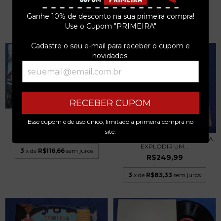
R$69,99
R$79,99
Ganhe 10% de desconto na sua primeira compra!
3
x de
R$23,33
sem juros
3
x de
R$26,66
sem juros
Use o Cupom "PRIMEIRA"
Cadastre o seu e-mail para receber o cupom e
novidades.
RECEBER CUPOM
TONY TORNADO - SE JESUS
Esse cupom é de uso único, limitado a primeira compra no
FOSSE UM HOMEM D...
site.
R$349,99
LUIZINHO LOPES - COMO SERIA
EXPLODIR UM...
3
x de
R$116,66
sem juros
R$249,99
3
x de
R$83,33
sem juros