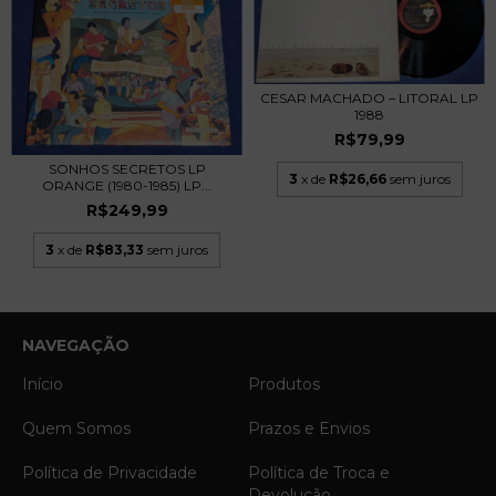
CESAR MACHADO – LITORAL LP
1988
R$79,99
SONHOS SECRETOS LP
3
x de
R$26,66
sem juros
ORANGE (1980-1985) LP...
R$249,99
3
x de
R$83,33
sem juros
NAVEGAÇÃO
Início
Produtos
Quem Somos
Prazos e Envios
Política de Privacidade
Política de Troca e
Devolução