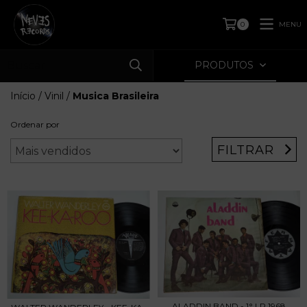
MENU
0
PRODUTOS
Início
/
Vinil
/
Musica Brasileira
Ordenar por
FILTRAR
ALADDIN BAND - 1° LP 1968