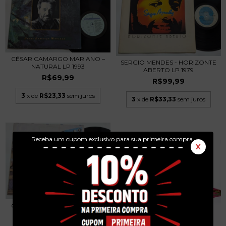
CÉSAR CAMARGO MARIANO –
SERGIO MENDES - HORIZONTE
NATURAL LP 1993
ABERTO LP 1979
R$69,99
R$99,99
3
x de
R$23,33
sem juros
3
x de
R$33,33
sem juros
Receba um cupom exclusivo para sua primeira compra.
X
OBINA SHOK – SALLEÉ LP 1988
R$129,99