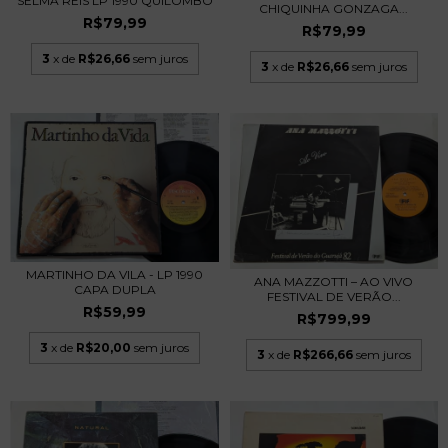
SELMA REIS LP 1990 QUILOMBO
CHIQUINHA GONZAGA...
R$79,99
R$79,99
3
x de
R$26,66
sem juros
3
x de
R$26,66
sem juros
MARTINHO DA VILA - LP 1990
ANA MAZZOTTI – AO VIVO
CAPA DUPLA
FESTIVAL DE VERÃO...
R$59,99
R$799,99
3
x de
R$20,00
sem juros
3
x de
R$266,66
sem juros