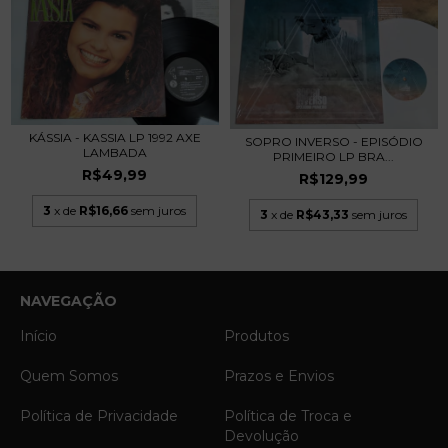
KÁSSIA - KASSIA LP 1992 AXE
SOPRO INVERSO - EPISÓDIO
LAMBADA
PRIMEIRO LP BRA...
R$49,99
R$129,99
3
x de
R$16,66
sem juros
3
x de
R$43,33
sem juros
NAVEGAÇÃO
Início
Produtos
Quem Somos
Prazos e Envios
Política de Privacidade
Política de Troca e
Devolução