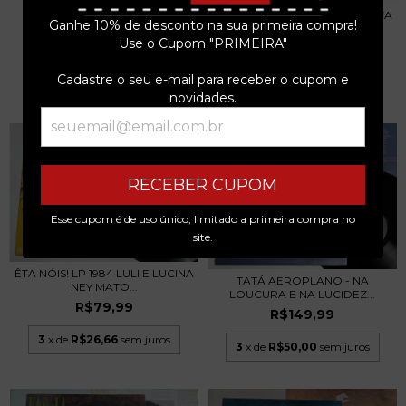
LETRUX COMO MULHER GIRAFA
3
x de
R$43,33
sem juros
Ganhe 10% de desconto na sua primeira compra!
LP + REVISTA 2...
Use o Cupom "PRIMEIRA"
R$249,99
Cadastre o seu e-mail para receber o cupom e
3
x de
R$83,33
sem juros
novidades.
RECEBER CUPOM
Esse cupom é de uso único, limitado a primeira compra no
site.
ÊTA NÓIS! LP 1984 LULI E LUCINA
TATÁ AEROPLANO - NA
NEY MATO...
LOUCURA E NA LUCIDEZ...
R$79,99
R$149,99
3
x de
R$26,66
sem juros
3
x de
R$50,00
sem juros