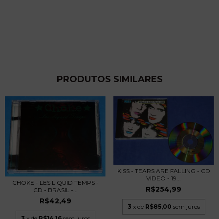
PRODUTOS SIMILARES
KISS - TEARS ARE FALLING - CD
VIDEO - 19...
CHOKE - LES LIQUID TEMPS -
R$254,99
CD - BRASIL -...
R$42,49
3
x de
R$85,00
sem juros
3
x de
R$14,16
sem juros