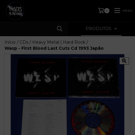
MENU
0
PRODUTOS
Início
/
CDs
/
Heavy Metal | Hard Rock
/
Wasp - First Blood Last Cuts Cd 1993 Japão