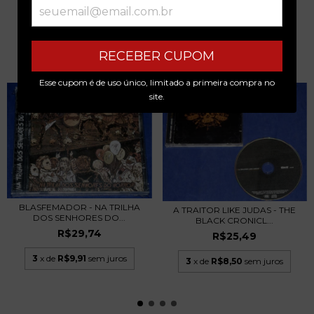
RECEBER CUPOM
PRODUTOS SIMILARES
Esse cupom é de uso único, limitado a primeira compra no
site.
BLASFEMADOR - NA TRILHA
A TRAITOR LIKE JUDAS - THE
DOS SENHORES DO...
BLACK CRONICL...
R$29,74
R$25,49
3
x de
R$9,91
sem juros
3
x de
R$8,50
sem juros