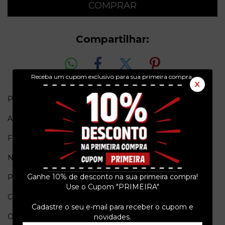
Compartilhar:
Receba um cupom exclusivo para sua primeira compra.
X
Paul Stanley - Backstage Pass
Ano = 2019
Formato = Audio Book (em inglês)
Número de cds = 4
Ganhe 10% de desconto na sua primeira compra!
Pais de origem = USA
Use o Cupom "PRIMEIRA"
Conservação = EX
Cadastre o seu e-mail para receber o cupom e
Obs. = Audio book com duração de 5 horas!!
novidades.