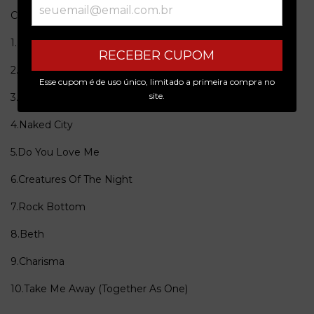
Cd2
1.I Love It Loud
RECEBER CUPOM
2.Detroit Rock City
Esse cupom é de uso único, limitado a primeira compra no
site.
3.Shock Me
4.Naked City
5.Do You Love Me
6.Creatures Of The Night
7.Rock Bottom
8.Beth
9.Charisma
10.Take Me Away (Together As One)