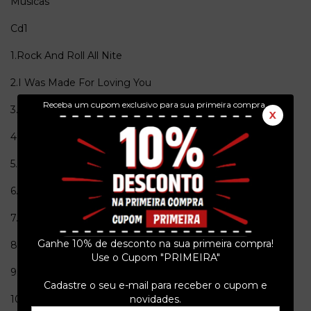
Musicas
Cd1
1.Rock And Roll All Nite
2.I Was Made For Loving You
Receba um cupom exclusivo para sua primeira compra.
3.Shandi
X
4.All American Man
5.Hotter Than Hell
6.Sure Know Something
7.Love Gun
Ganhe 10% de desconto na sua primeira compra!
8.Nowhere To Run
Use o Cupom "PRIMEIRA"
9.She's So European
Cadastre o seu e-mail para receber o cupom e
10.A World Without Heroes
novidades.