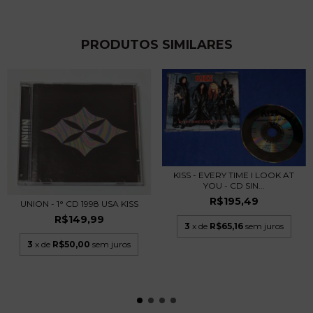
PRODUTOS SIMILARES
KISS - EVERY TIME I LOOK AT
YOU - CD SIN...
R$195,49
UNION - 1° CD 1998 USA KISS
R$149,99
3
x de
R$65,16
sem juros
3
x de
R$50,00
sem juros