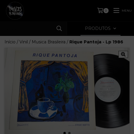
MENU
0
PRODUTOS
Início
/
Vinil
/
Musica Brasileira
/
Rique Pantoja - Lp 1986