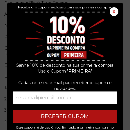
Gravadora = Black Time Records
Receba um cupom exclusivo para sua primeira compra.
X
Ano = 1991
Numero de Catalogo = 211211048488
Pais de origem = USA
Conservação = Ex(Capa com carimbos) / Ex(Vinil com
carimbos)
Obs. = Sem encarte.
Ganhe 10% de desconto na sua primeira compra!
Use o Cupom "PRIMEIRA"
Lado A
Cadastre o seu e-mail para receber o cupom e
1.Morena
5:21
novidades.
2.Trilha
5:03
3.Lua Nova
5:11
RECEBER CUPOM
4.Um Pra Dar 2
5:53
Esse cupom é de uso único, limitado a primeira compra no