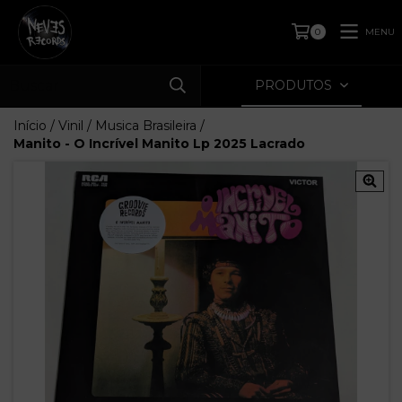
MENU
0
PRODUTOS
Início
/
Vinil
/
Musica Brasileira
/
Manito - O Incrível Manito Lp 2025 Lacrado