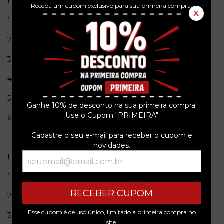
Lado A
Receba um cupom exclusivo para sua primeira compra.
X
1 Na Baixa Do Sapateiro (3:20)
2 Shake, Rattle & Roll (2:52)
3 Kool And The Gang (2:54)
4 The Funky Judge (3:23)
5 Bailamos Boogaloo (2:24)
Ganhe 10% de desconto na sua primeira compra!
Use o Cupom "PRIMEIRA"
6 Sock It To 'Em J.B. (3:20)
Cadastre o seu e-mail para receber o cupom e
novidades.
Lado B
1 Samuray (3:11)
RECEBER CUPOM
2 Judge Baby, I'm Back (2:31)
Esse cupom é de uso único, limitado a primeira compra no
3 Tuck's Theme (3:35)
site.