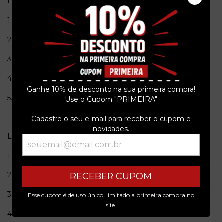
Lado A
1.Kim Ribeiro E Raiz De Pedra - Radiko Lapis
2.Sá Brito - Boca Da Noite
3.Fernando Do Ó - Para Dija
4.Cao Trem - Solidão
Ganhe 10% de desconto na sua primeira compra!
5.Giba Giba E Toneco - Saias Rodando
Use o Cupom "PRIMEIRA"
Cadastre o seu e-mail para receber o cupom e
novidades.
Lado B
1.Cao Trein - Saudade
2.Geraldo Flach - Sacudindo
RECEBER CUPOM
3.Giba Giba E Toneco - Sopapo
Esse cupom é de uso único, limitado a primeira compra no
site.
4.Kim Ribeiro - Rosa Formosa