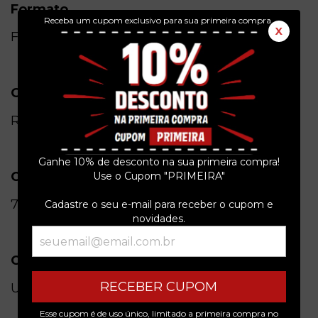
Formato
Receba um cupom exclusivo para sua primeira compra.
X
Físico
Gênero
Rap e Hip Hop
Ganhe 10% de desconto na sua primeira compra!
Código universal de produto
Use o Cupom "PRIMEIRA"
731454675925
Cadastre o seu e-mail para receber o cupom e
novidades.
Condição do item
RECEBER CUPOM
Usado
Esse cupom é de uso único, limitado a primeira compra no