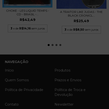
CHOKE - LES LIQUID TEMPS -
A TRAITOR LIKE JUDAS - THE
CD - BRASIL -...
BLACK CRONICL...
R$42,49
R$25,49
3
x de
R$14,16
sem juros
3
x de
R$8,50
sem juros
NAVEGAÇÃO
Início
Produtos
Quem Somos
Prazos e Envios
Política de Privacidade
Política de Troca e
Devolução
Contato
Newsletter