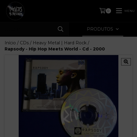
MENU
0
PRODUTOS
Início
/
CDs
/
Heavy Metal | Hard Rock
/
Rapsody - Hip Hop Meets World - Cd - 2000