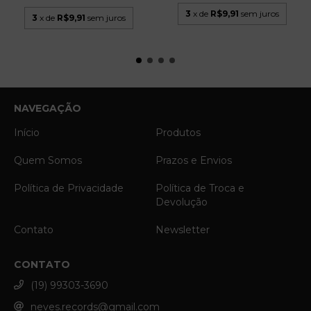
3
x de
R$9,91
sem juros
3
x de
R$9,91
sem juros
NAVEGAÇÃO
Início
Produtos
Quem Somos
Prazos e Envios
Política de Privacidade
Política de Troca e
Devolução
Contato
Newsletter
CONTATO
(19) 99303-3690
neves.records@gmail.com