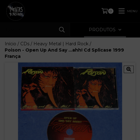
MENU
0
PRODUTOS
Início
/
CDs
/
Heavy Metal | Hard Rock
/
Poison - Open Up And Say ...ahh! Cd Splicase 1999
França