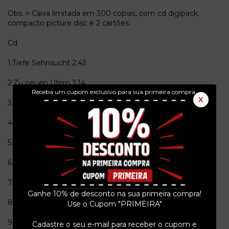
Obs. = Caixa limitada em 300 copias, com cd digipack,
compacto picture disc e 2 cartões.
Cd
1.Tiefe Sehnsucht 2:43
2.Zu neuen Ufern
3:14
Receba um cupom exclusivo para sua primeira compra.
X
3.Die Natur ist jetzt mit Waffenkland erwacht
0:10
4.Jetzt aber tagts
3:29
5.Der Reissend Hinabschäumt
1:13
6.Rösen des Lebens
2:11
7.Die Jugend trauert
1:13
Ganhe 10% de desconto na sua primeira compra!
8.Marche Funèbre 3:40
Use o Cupom "PRIMEIRA"
9.Weiße Blätter
4:19
Cadastre o seu e-mail para receber o cupom e