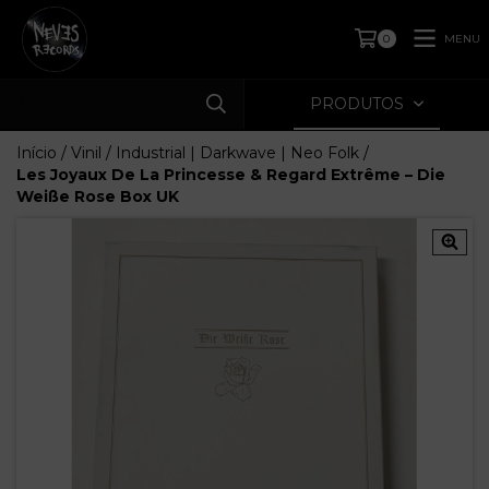
MENU
0
PRODUTOS
Início
/
Vinil
/
Industrial | Darkwave | Neo Folk
/
Les Joyaux De La Princesse & Regard Extrême – Die
Weiße Rose Box UK