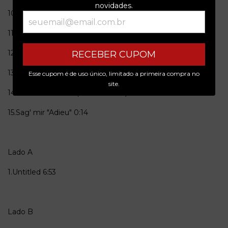
novidades.
10.Letze Kampf des Lebens
5:21
11.Die Flammen entbunden
6:34
12.Weiße Rose
3:22
RECEBER CUPOM
13.Der Abschied 4:28
Esse cupom é de uso único, limitado a primeira compra no
site.
14.Tiefe Sehnsucht (Instrumental)
5:04
15.Sag' mir "Adieu"
0:14
Lado A
1.Untitled
6:53
Lado B