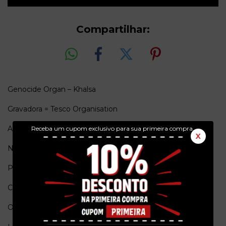
Compartilhar:
Genocide Organ – Khalsa
Gravadora = Tesco Organisation
Ano = 2021
Receba um cupom exclusivo para sua primeira compra.
X
Numero de Catalogo = TESCO 147
Pais de origem = Alemanha
Conservação = Ex(Capa) / Ex(Vinil)
Obs. = Edição limitada e numerada.