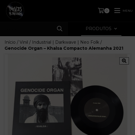
MENU
0
PRODUTOS
Início
/
Vinil
/
Industrial | Darkwave | Neo Folk
/
Genocide Organ – Khalsa Compacto Alemanha 2021