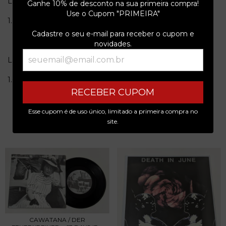
Lado A
Ganhe 10% de desconto na sua primeira compra!
Use o Cupom "PRIMEIRA"
1.Khalsa
Cadastre o seu e-mail para receber o cupom e
novidades.
Lado B
1.Operation Blue Star
RECEBER CUPOM
Esse cupom é de uso único, limitado a primeira compra no
site.
PRODUTOS SIMILARES
CAWATANA / DER